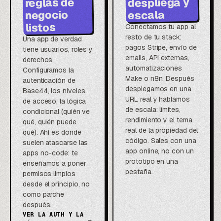
despliega y
reglas de
negocio
escala
listos
Conectamos tu app al
resto de tu stack:
Una app de verdad
pagos Stripe, envío de
tiene usuarios, roles y
emails, API externas,
derechos.
automatizaciones
Configuramos la
Make o n8n. Después
autenticación de
desplegamos en una
Base44, los niveles
URL real y hablamos
de acceso, la lógica
de escala: límites,
condicional (quién ve
rendimiento y el tema
qué, quién puede
real de la propiedad del
qué). Ahí es donde
código. Sales con una
suelen atascarse las
app online, no con un
apps no-code: te
prototipo en una
enseñamos a poner
pestaña.
permisos limpios
desde el principio, no
como parche
después.
VER LA AUTH Y LA
→