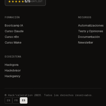
★★★★★
5/5
SORTLIST
FORMACIÓN
RECURSOS
Bootcamp IA
Automatizaciones
Curso Claude
Tests y Opiniones
Curso n8n
Documentación
Curso Make
Newsletter
ECOSISTEMA
Hackgora
Hackdvisor
Hackgency
©
Hack'celeration 2026. Todos los derechos reservados.
EN
FR
ES