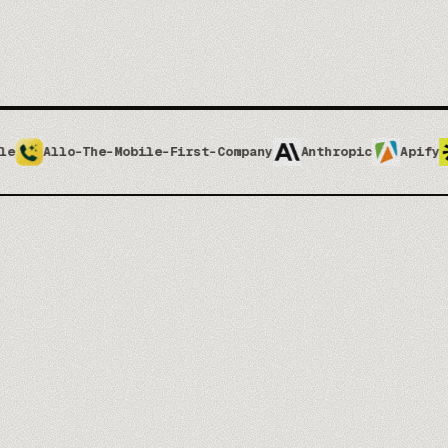
he-Mobile-First-Company
Anthropic
Apify
Apolloio