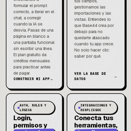
tus campos,
formular el prompt
gestionamos las
correcto, a iterar en el
importaciones y las
chat, a corregir
vistas. Entiendes lo
cuando la IA se
que Base44 crea por
desvía. Pasas de una
debajo para no
página en blanco a
quedarte atascado
una pantalla funcional
cuando tu app crece.
sin escribir una línea.
No solo hacer clic:
El plan gratuito da
saber por qué.
créditos mensuales
para practicar antes
de pagar.
VER LA BASE DE
→
CONSTRUIR MI APP
→
DATOS
AUTH, ROLES Y
INTEGRACIONES Y
LÓGICA
DESPLIEGUE
Login,
Conecta tus
permisos y
herramientas,