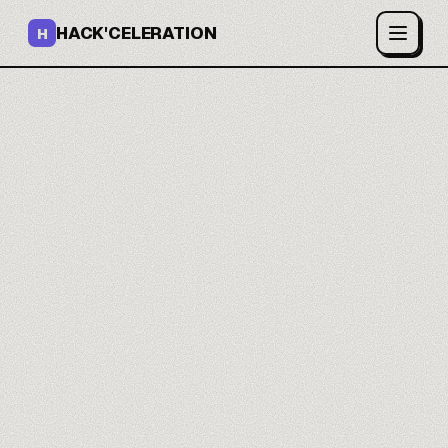
HACK'CELERATION
H
Tu app full-stack sin
programar.