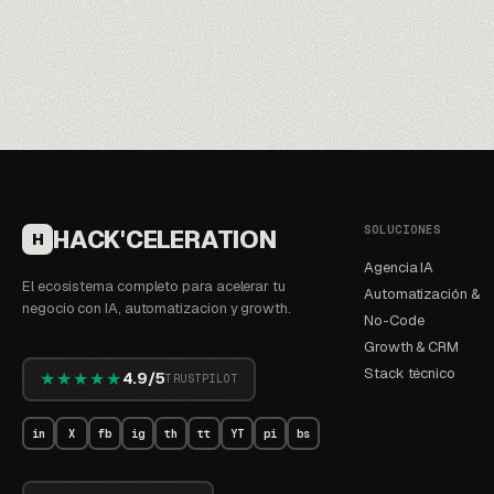
SOLUCIONES
HACK'CELERATION
H
Agencia IA
El ecosistema completo para acelerar tu
Automatización &
negocio con IA, automatizacion y growth.
No-Code
Growth & CRM
Stack técnico
★★★★★
4.9/5
TRUSTPILOT
in
X
fb
ig
th
tt
YT
pi
bs