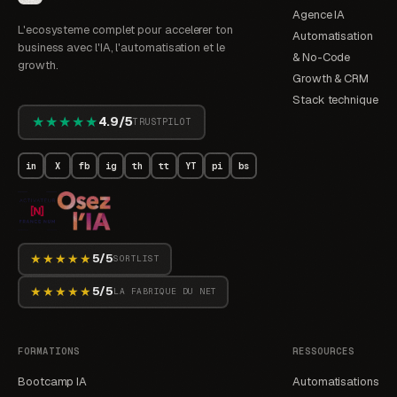
Agence IA
L'ecosysteme complet pour accelerer ton
Automatisation
business avec l'IA, l'automatisation et le
& No-Code
growth.
Growth & CRM
Stack technique
★★★★★
4.9/5
TRUSTPILOT
in
X
fb
ig
th
tt
YT
pi
bs
★★★★★
5/5
SORTLIST
★★★★★
5/5
LA FABRIQUE DU NET
FORMATIONS
RESSOURCES
Bootcamp IA
Automatisations