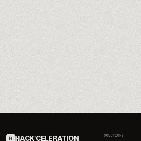
Découvre nos formateurs
→
SOLUTIONS
HACK'CELERATION
H