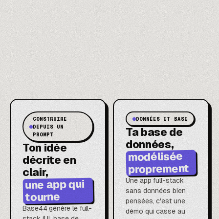
CONSTRUIRE
DONNÉES ET BASE
DEPUIS UN
Ta base de
PROMPT
données,
Ton idée
modélisée
décrite en
proprement
clair,
Une app full-stack
une app qui
sans données bien
tourne
pensées, c'est une
Base44 génère le full-
démo qui casse au
stack (UI, base de