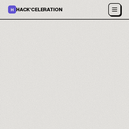
HACK'CELERATION
H
Ton app full-stack sans
coder.