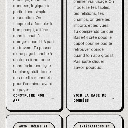
premier vrai usage. On
données, logique) à
modélise tes tables,
partir d'une simple
tes relations, tes
description. On
champs, on gère les
t'apprend à formuler le
imports et les vues.
bon prompt, à itérer
Tu comprends ce que
dans le chat, à
Base44 crée sous le
corriger quand l'IA part
capot pour ne pas te
de travers. Tu passes
retrouver coincé
d'une page blanche à
quand ton app grossit.
un écran fonctionnel
Pas juste cliquer :
sans écrire une ligne.
savoir pourquoi.
Le plan gratuit donne
des crédits mensuels
pour t'entraîner avant
de payer.
CONSTRUIRE MON
VOIR LA BASE DE
→
→
APP
DONNÉES
AUTH, RÔLES ET
INTÉGRATIONS ET