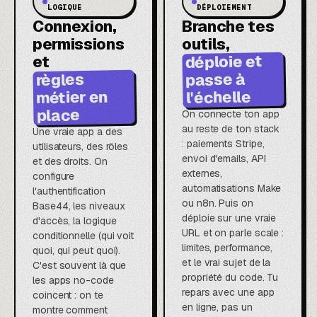
LOGIQUE
DÉPLOIEMENT
Connexion,
Branche tes
permissions
outils,
déploie et
et
passe à
règles
métier en
l'échelle
place
On connecte ton app
au reste de ton stack
Une vraie app a des
: paiements Stripe,
utilisateurs, des rôles
envoi d'emails, API
et des droits. On
externes,
configure
automatisations Make
l'authentification
ou n8n. Puis on
Base44, les niveaux
déploie sur une vraie
d'accès, la logique
URL et on parle scale :
conditionnelle (qui voit
limites, performance,
quoi, qui peut quoi).
et le vrai sujet de la
C'est souvent là que
propriété du code. Tu
les apps no-code
repars avec une app
coincent : on te
en ligne, pas un
montre comment