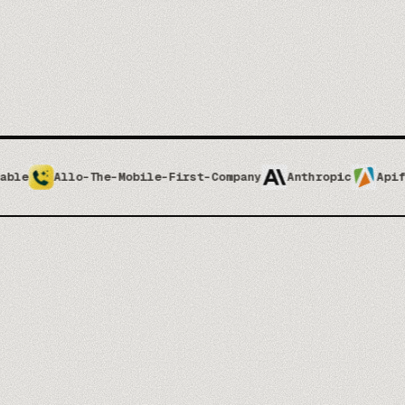
-The-Mobile-First-Company
Anthropic
Apify
Apolloi