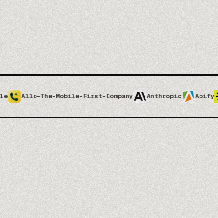
he-Mobile-First-Company
Anthropic
Apify
Apolloio