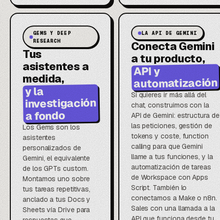
GEMS Y DEEP
LA API DE GEMINI
RESEARCH
Conecta Gemini
Tus
a tu producto,
asistentes a
API y
medida,
automatización
y la
Si quieres ir más allá del
investigación
chat, construimos con la
a fondo
API de Gemini: estructura de
las peticiones, gestión de
Los Gems son los
tokens y coste, function
asistentes
calling para que Gemini
personalizados de
llame a tus funciones, y la
Gemini, el equivalente
automatización de tareas
de los GPTs custom.
de Workspace con Apps
Montamos uno sobre
Script. También lo
tus tareas repetitivas,
conectamos a Make o n8n.
anclado a tus Docs y
Sales con una llamada a la
Sheets vía Drive para
API que funciona desde tu