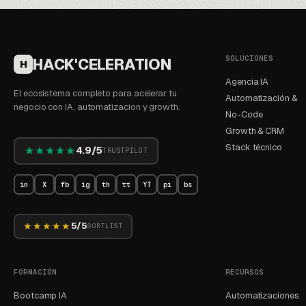
SOLUCIONES
HACK'CELERATION
H
Agencia IA
El ecosistema completo para acelerar tu
Automatización &
negocio con IA, automatizacion y growth.
No-Code
Growth & CRM
Stack técnico
★★★★★
4.9/5
TRUSTPILOT
in
X
fb
ig
th
tt
YT
pi
bs
★★★★★
5/5
SORTLIST
FORMACIÓN
RECURSOS
Bootcamp IA
Automatizaciones