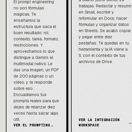
El prompt engineering
trabajas. Redactar y resumir
no son fórmulas
en Gmail, escribir y
mágicas. Te
reformular en Docs, hacer
enseñamos la
fórmulas y organizar datos
estructura que saca el
en Sheets. Se acabó copiar
buen resultado: rol,
y pegar entre diez
contexto, tarea, formato,
pestañas. Te quedas en tu
restricciones. Y
herramienta y la IA viene a
aprovechamos lo que
ti, con el contexto de tus
distingue a Gemini: el
archivos de Drive.
multimodal nativo. Le
das una imagen, un PDF
de 200 páginas o un
vídeo, y te responde
sobre eso.
Encuadramos tus
prompts reales para que
dejes de relanzar diez
veces hasta sacar algo
útil.
VER LA INTEGRACIÓN
→
VER EL PROMPTING
→
WORKSPACE