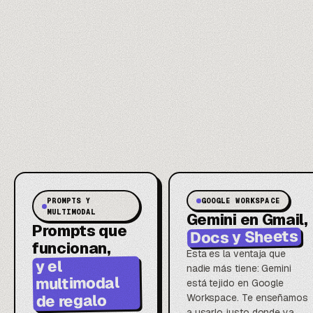
PROMPTS Y
GOOGLE WORKSPACE
MULTIMODAL
Gemini en Gmail,
Prompts que
Docs y Sheets
funcionan,
Esta es la ventaja que
y el
nadie más tiene: Gemini
multimodal
está tejido en Google
de regalo
Workspace. Te enseñamos
a usarlo justo donde ya