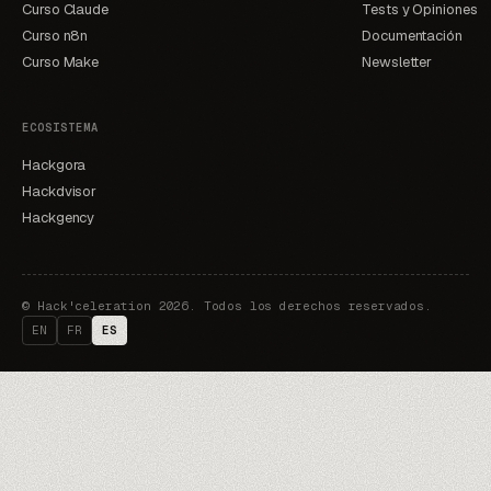
Curso Claude
Tests y Opiniones
Curso n8n
Documentación
Curso Make
Newsletter
ECOSISTEMA
Hackgora
Hackdvisor
Hackgency
©
Hack'celeration 2026. Todos los derechos reservados.
EN
FR
ES