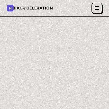
HACK'CELERATION
H
Dominas la IA de
Google.