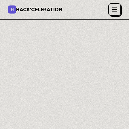
HACK'CELERATION
H
Tu maitrises l'IA de
Google.