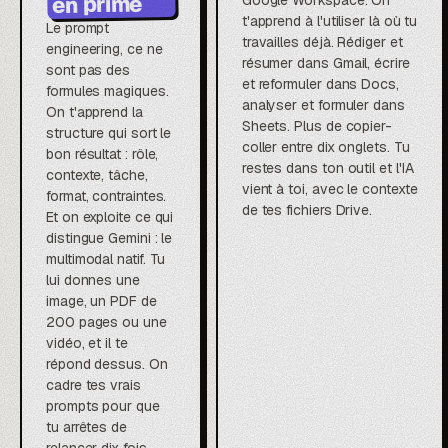
en prime
Google Workspace. On
t'apprend à l'utiliser là où tu
Le prompt
travailles déjà. Rédiger et
engineering, ce ne
résumer dans Gmail, écrire
sont pas des
et reformuler dans Docs,
formules magiques.
analyser et formuler dans
On t'apprend la
Sheets. Plus de copier-
structure qui sort le
coller entre dix onglets. Tu
bon résultat : rôle,
restes dans ton outil et l'IA
contexte, tâche,
vient à toi, avec le contexte
format, contraintes.
de tes fichiers Drive.
Et on exploite ce qui
distingue Gemini : le
multimodal natif. Tu
lui donnes une
image, un PDF de
200 pages ou une
vidéo, et il te
répond dessus. On
cadre tes vrais
prompts pour que
tu arrêtes de