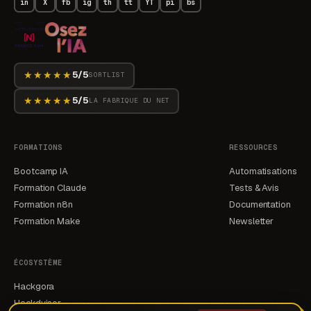
in
X
fb
ig
th
tt
YT
pi
bs
★★★★★
5/5
SORTLIST
★★★★★
5/5
LA FABRIQUE DU NET
FORMATIONS
RESSOURCES
Bootcamp IA
Automatisations
Formation Claude
Tests & Avis
Formation n8n
Documentation
Formation Make
Newsletter
ÉCOSYSTÈME
Hackgora
Hackdvisor