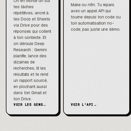
On en monte un sur
Make ou n8n. Tu repars
tes tâches
avec un appel API qui
répétitives, ancré à
tourne depuis ton code ou
tes Docs et Sheets
ton automatisation no-
via Drive pour des
code, pas juste une démo.
réponses qui collent
à ton contexte. Et
on déroule Deep
Research : Gemini
planifie, lance des
dizaines de
recherches, lit les
résultats et te rend
un rapport sourcé,
en piochant aussi
dans ton Gmail et
ton Drive.
VOIR LES GEMS
→
VOIR L'API
→