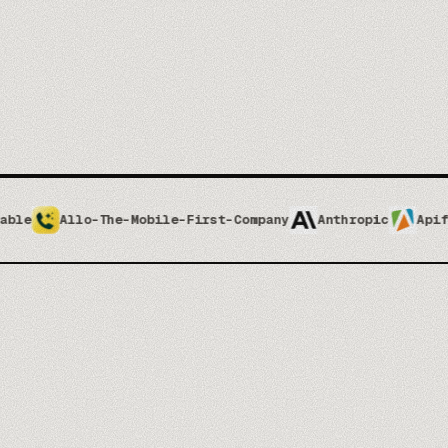
The-Mobile-First-Company
Anthropic
Apify
Apolloio