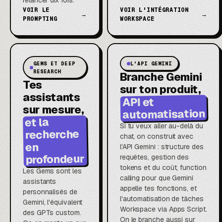
relancer dix fois.
VOIR LE
VOIR L'INTÉGRATION
→
→
PROMPTING
WORKSPACE
GEMS ET DEEP
L'API GEMINI
RESEARCH
Branche Gemini
Tes
sur ton produit,
assistants
API et
sur mesure,
automatisation
et la
Si tu veux aller au-delà du
recherche
chat, on construit avec
en
l'API Gemini : structure des
profondeur
requêtes, gestion des
tokens et du coût, function
Les Gems sont les
calling pour que Gemini
assistants
appelle tes fonctions, et
personnalisés de
l'automatisation de tâches
Gemini, l'équivalent
Workspace via Apps Script.
des GPTs custom.
On le branche aussi sur