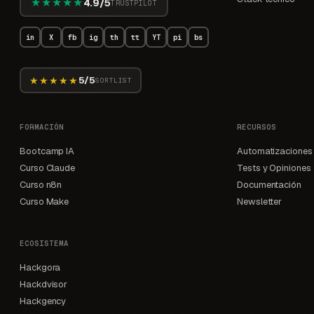
★★★★★
4.9/5
TRUSTPILOT
in
X
fb
ig
th
tt
YT
pi
bs
★★★★★
5/5
SORTLIST
FORMACIÓN
RECURSOS
Bootcamp IA
Automatizaciones
Curso Claude
Tests y Opiniones
Curso n8n
Documentación
Curso Make
Newsletter
ECOSISTEMA
Hackgora
Hackdvisor
Hackgency