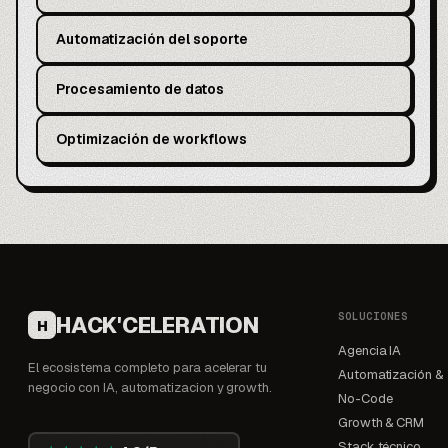
Automatización del soporte
Procesamiento de datos
Optimización de workflows
SOLUCIONES
HACK'CELERATION
H
Agencia IA
El ecosistema completo para acelerar tu
Automatización &
negocio con IA, automatizacion y growth.
No-Code
Growth & CRM
Stack técnico