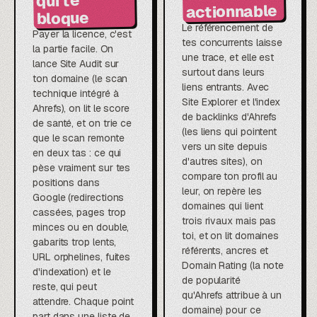
qui te
actionnable
bloque
Le référencement de
Payer la licence, c'est
tes concurrents laisse
la partie facile. On
une trace, et elle est
lance Site Audit sur
surtout dans leurs
ton domaine (le scan
liens entrants. Avec
technique intégré à
Site Explorer et l'index
Ahrefs), on lit le score
de backlinks d'Ahrefs
de santé, et on trie ce
(les liens qui pointent
que le scan remonte
vers un site depuis
en deux tas : ce qui
d'autres sites), on
pèse vraiment sur tes
compare ton profil au
positions dans
leur, on repère les
Google (redirections
domaines qui lient
cassées, pages trop
trois rivaux mais pas
minces ou en double,
toi, et on lit domaines
gabarits trop lents,
référents, ancres et
URL orphelines, fuites
Domain Rating (la note
d'indexation) et le
de popularité
reste, qui peut
qu'Ahrefs attribue à un
attendre. Chaque point
domaine) pour ce
part dans une liste de