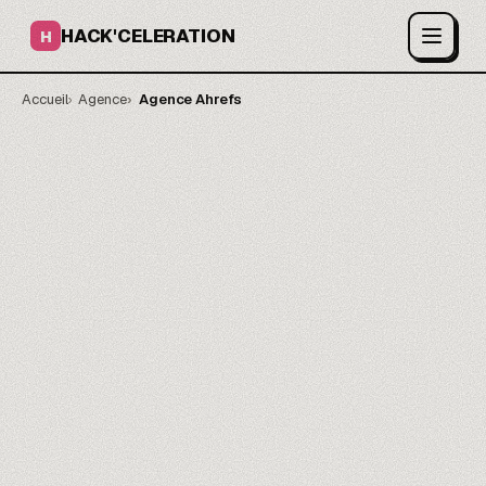
HACK'CELERATION
H
Accueil
Agence
Agence Ahrefs
Des positions, pas des
exports.