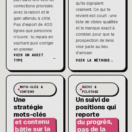
qu'ils signalent
corrections priorisée,
vraiment. Ce qui te
avec la raison et le
revient est court : une
gain attendu à côté.
liste de cibles qualifiée
Pas d'export de 400
et le manque exact à
lignes que personne
combler, pour que ta
n'ouvre : tu repars en
prospection de liens
sachant quoi corriger
vise juste au lieu
en premier.
d'arroser.
VOIR UN AUDIT
→
TYPE
VOIR LA MÉTHODE
→
MOTS-CLÉS &
SUIVI &
CONTENU
PILOTAGE
Une
Un suivi de
stratégie
positions qui
mots-clés
reporte
du progrès,
et contenu
bâtie sur la
pas de la