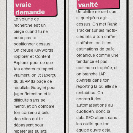
vanité
vraie
demande
Un chiffre ne sert que
si quelqu'un agit
Le volume de
dessus. On met Rank
recherche est un
Tracker sur les mots-
piège quand tu ne
clés liés à ton chiffre
peux pas te
d'affaires, on lit les
positionner dessus.
estimations de trafic
On creuse Keywords
organique comme une
Explorer et Content
tendance et pas
Explorer pour ce que
comme un trophée, et
tes acheteurs tapent
on branche l'API
vraiment, on lit l'aperçu
d'Ahrefs dans ton
du SERP (la page de
reporting là où elle se
résultats Google) pour
rentabilise. On
juger l'intention et la
construit des
difficulté sans se
automatisations au
mentir, et on compare
quotidien, donc la
ton contenu à celui
data SEO atterrit dans
des sites qui te
les outils que ton
dépassent pour
équipe ouvre déjà,
repérer les sujets