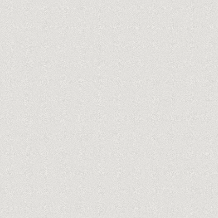
ton@entreprise.com
Audit offert de 60 min →
Pas de spam, jamais. Désinscription en un clic.
TRUSTPILOT
CE QU'ON FAIT · AHREFS
Audit SEO
01
Un Site Audit trié sur ce qui te bloque