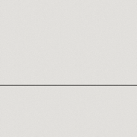
AVIS AHREFS
SEMRUSH
UBERSUGGEST
HOTJAR
MIXPANEL