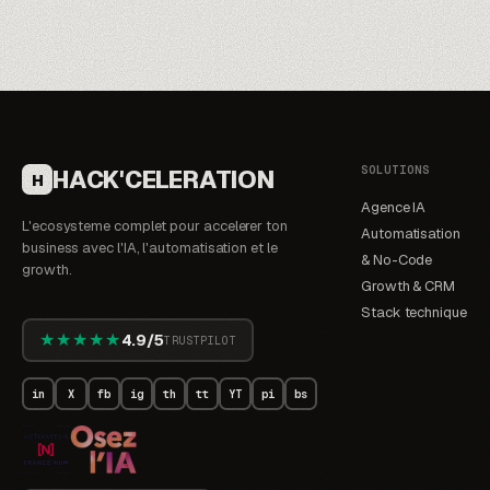
SOLUTIONS
HACK'CELERATION
H
Agence IA
L'ecosysteme complet pour accelerer ton
Automatisation
business avec l'IA, l'automatisation et le
& No-Code
growth.
Growth & CRM
Stack technique
★★★★★
4.9/5
TRUSTPILOT
in
X
fb
ig
th
tt
YT
pi
bs