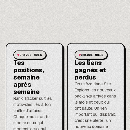
CHAQUE MOIS
CHAQUE MOIS
Tes
Les liens
positions,
gagnés et
semaine
perdus
après
On relève dans Site
Explorer les nouveaux
semaine
backlinks arrivés dans
Rank Tracker suit les
le mois et ceux qui
mots-clés liés à ton
ont sauté. Un lien
chiffre d'affaires.
important qui disparaît,
Chaque mois, on te
c'est une alerte ; un
montre ceux qui
nouveau domaine
montent, ceux qui