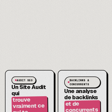
AUDIT SEO
BACKLINKS &
CONCURRENTS
Un Site Audit
Une analyse
qui
de backlinks
trouve
et de
vraiment ce
concurrents