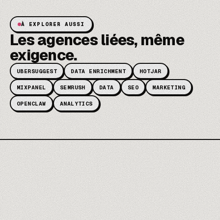
À EXPLORER AUSSI
Les agences liées, même
exigence.
UBERSUGGEST
DATA ENRICHMENT
HOTJAR
MIXPANEL
SEMRUSH
DATA
SEO
MARKETING
OPENCLAW
ANALYTICS