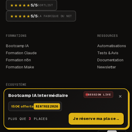
★★★★★
5/5
SORTLIST
★★★★★
5/5
LA FABRIQUE DU NET
FORMATIONS
RESSOURCES
Bootcamp IA
Automatisations
Formation Claude
Tests & Avis
Formation n8n
Documentation
Formation Make
Newsletter
ÉCOSYSTÈME
×
Hackgora
Bootcamp IA Intermédiaire
SESSION LIVE
Hackdvisor
150€ offerts
RENTREE2026
Hackgency
Je réserve ma place
→
3