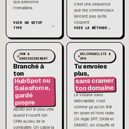
que personne
c'est une séquence
n'emaillera.
que tes commerciaux
lancent, pas qu'ils
coupent.
VOIR UN SETUP
→
TYPE
VOIR LA MÉTHODE
→
CRM &
DÉLIVRABILITÉ &
ENRICHISSEMENT
OPS
Branché à
Tu envoies
ton
plus,
sans cramer
HubSpot ou
ton domaine
Salesforce,
gardé
Le volume sans
délivrabilité, c'est
propre
comme ça qu'on finit
Apollo est le plus utile
en spam et hors radar.
quand il nourrit ton
On règle SPF, DKIM et
CRM au lieu de le
DMARC, on chauffe et
combattre. On câble la