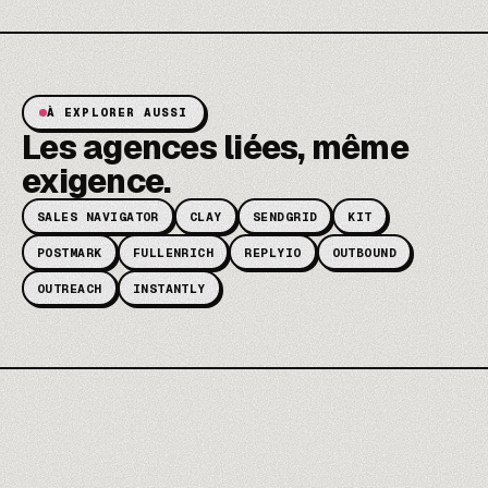
À EXPLORER AUSSI
Les agences liées, même
exigence.
SALES NAVIGATOR
CLAY
SENDGRID
KIT
POSTMARK
FULLENRICH
REPLYIO
OUTBOUND
OUTREACH
INSTANTLY