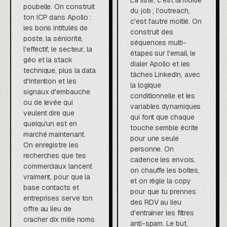
La liste, c'est la moitié
poubelle. On construit
du job ; l'outreach,
ton ICP dans Apollo :
c'est l'autre moitié. On
les bons intitulés de
construit des
poste, la séniorité,
séquences multi-
l'effectif, le secteur, la
étapes sur l'email, le
géo et la stack
dialer Apollo et les
technique, plus la data
tâches LinkedIn, avec
d'intention et les
la logique
signaux d'embauche
conditionnelle et les
ou de levée qui
variables dynamiques
veulent dire que
qui font que chaque
quelqu'un est en
touche semble écrite
marché maintenant.
pour une seule
On enregistre les
personne. On
recherches que tes
cadence les envois,
commerciaux lancent
on chauffe les boîtes,
vraiment, pour que la
et on règle la copy
base contacts et
pour que tu prennes
entreprises serve ton
des RDV au lieu
offre au lieu de
d'entraîner les filtres
cracher dix mille noms
anti-spam. Le but,