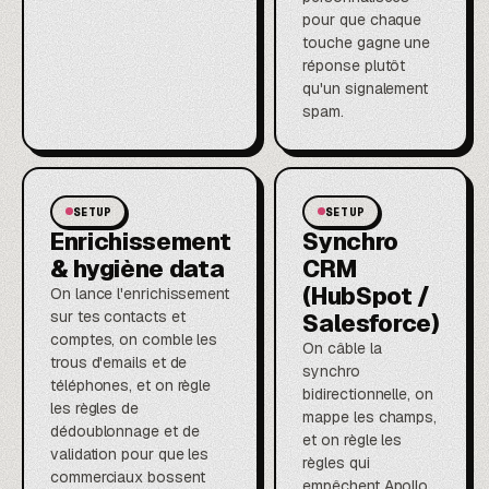
pour que chaque
touche gagne une
réponse plutôt
qu'un signalement
spam.
SETUP
SETUP
Enrichissement
Synchro
& hygiène data
CRM
(HubSpot /
On lance l'enrichissement
sur tes contacts et
Salesforce)
comptes, on comble les
On câble la
trous d'emails et de
synchro
téléphones, et on règle
bidirectionnelle, on
les règles de
mappe les champs,
dédoublonnage et de
et on règle les
validation pour que les
règles qui
commerciaux bossent
empêchent Apollo