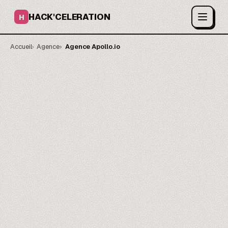
HACK'CELERATION
H
Accueil
Agence
Agence Apollo.io
Plus de RDV pris.