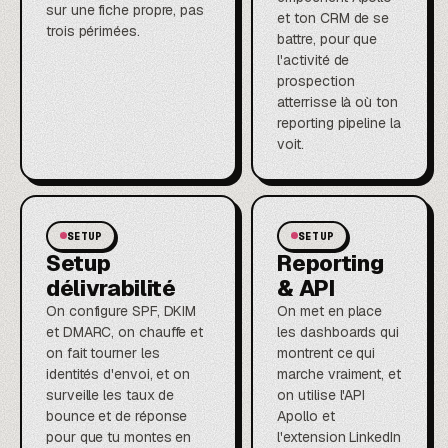
sur une fiche propre, pas
et ton CRM de se
trois périmées.
battre, pour que
l'activité de
prospection
atterrisse là où ton
reporting pipeline la
voit.
SETUP
SETUP
Setup
Reporting
délivrabilité
& API
On configure SPF, DKIM
On met en place
et DMARC, on chauffe et
les dashboards qui
on fait tourner les
montrent ce qui
identités d'envoi, et on
marche vraiment, et
surveille les taux de
on utilise l'API
bounce et de réponse
Apollo et
pour que tu montes en
l'extension LinkedIn