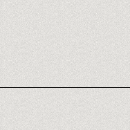
AVIS APOLLO.IO
CLAY
INSTANTLY
SALES NAVIGATOR
LEMLIST