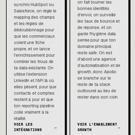
on fait tourner les
synchro HubSpot ou
bonnes identités
Salesforce, on règle le
d'envoi, on surveille
mapping des champs
les taux de bounce et
et les règles de
de réponse, et on
dédoublonnage pour
garde l'hygiène data
que les commerciaux
serrée pour que ton
voient une fiche
domaine principal
propre, et on lance
reste safe. On est
l'enrichissement pour
d'abord une agence
combler les trous de
d'automatisation et de
ta data existante. On
growth, donc Apollo
utilise l'extension
se branche sur le
LinkedIn et l'API là où
reste de ta stack
elles pèsent, pour que
outbound au lieu de
contacts et comptes
rester dans son coin.
restent à jour et que
ton reporting pipeline
colle vraiment à la
réalité.
VOIR LES
VOIR L'ENABLEMENT
→
→
INTÉGRATIONS
GROWTH