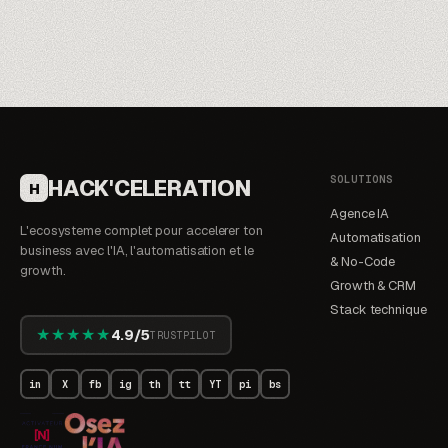
SOLUTIONS
HACK'CELERATION
H
Agence IA
L'ecosysteme complet pour accelerer ton
Automatisation
business avec l'IA, l'automatisation et le
& No-Code
growth.
Growth & CRM
Stack technique
★★★★★
4.9/5
TRUSTPILOT
in
X
fb
ig
th
tt
YT
pi
bs