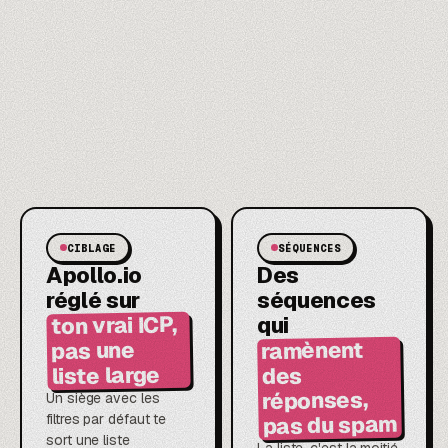
CIBLAGE
SÉQUENCES
Apollo.io
Des
réglé sur
séquences
ton vrai ICP,
qui
ramènent
pas une
liste large
des
réponses,
Un siège avec les
pas du spam
filtres par défaut te
sort une liste