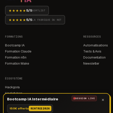
★★★★★
5/5
SORTLIST
★★★★★
5/5
LA FABRIQUE DU NET
FORMATIONS
RESSOURCES
Bootcamp IA
Automatisations
Formation Claude
Tests & Avis
Formation n8n
Documentation
Formation Make
Newsletter
ÉCOSYSTÈME
Hackgora
Hackdvisor
×
Bootcamp IA Intermédiaire
SESSION LIVE
Hackgency
150€ offerts
RENTREE2026