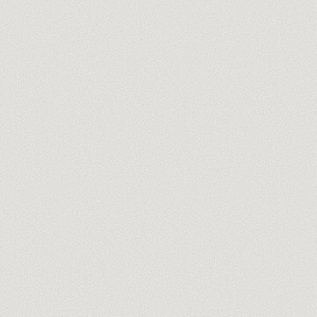
ton@entreprise.com
Audit offert de 60 min →
Pas de spam, jamais. Désinscription en un clic.
TRUSTPILOT
CE QU'ON FAIT · APOLLO.IO
Ciblage ICP
01
Filtres réglés sur ton vrai acheteur
Séquences
02
Email, dialer et LinkedIn, cadencées
CRM & enrichissement
03