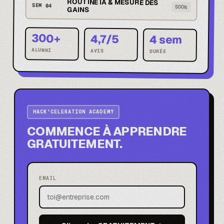
ROUTINE IA & MESURE DES
SEM 04
SOON
GAINS
300+
4,7/5
4 sem
ALUMNI
AVIS
DURÉE
HACK'CELERATION ACADEMY
COMMENCE À APPRENDRE
GRATUITEMENT.
EMAIL