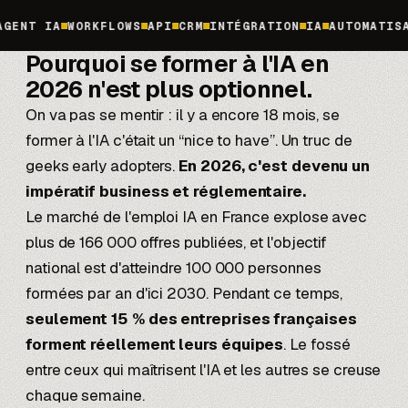
WORKFLOWS
API
CRM
INTÉGRATION
IA
AUTOMATISATION
NO
Pourquoi se former à l'IA en
2026
n'est plus optionnel.
On va pas se mentir : il y a encore 18 mois, se
former à l'IA c'était un “nice to have”. Un truc de
geeks early adopters.
En 2026, c'est devenu un
impératif business et réglementaire.
Le marché de l'emploi IA en France explose avec
plus de 166 000 offres publiées, et l'objectif
national est d'atteindre 100 000 personnes
formées par an d'ici 2030. Pendant ce temps,
seulement 15 % des entreprises françaises
forment réellement leurs équipes
. Le fossé
entre ceux qui maîtrisent l'IA et les autres se creuse
chaque semaine.