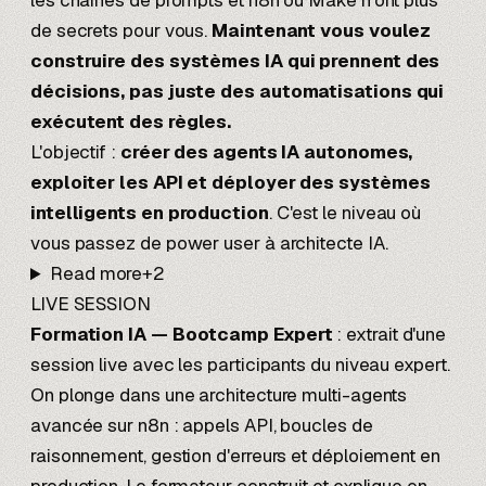
les chaînes de prompts et n8n ou Make n'ont plus
de secrets pour vous.
Maintenant vous voulez
construire des systèmes IA qui prennent des
décisions, pas juste des automatisations qui
exécutent des règles.
L'objectif :
créer des agents IA autonomes,
exploiter les API et déployer des systèmes
intelligents en production
. C'est le niveau où
vous passez de power user à architecte IA.
Read more
+
2
LIVE SESSION
Formation IA — Bootcamp Expert
: extrait d'une
session live avec les participants du niveau expert.
On plonge dans une architecture multi-agents
avancée sur n8n : appels API, boucles de
raisonnement, gestion d'erreurs et déploiement en