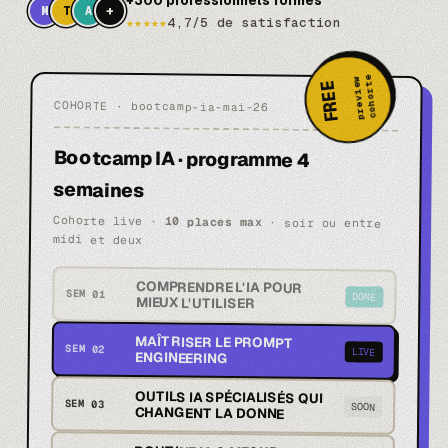
+
M
T
A
★★★★★
4,7/5 de satisfaction
FREE
preview
COHORTE
· bootcamp-ia-mai-26
cohorte
Bootcamp IA · programme 4
semaines
Cohorte live ·
10 places max
· soir ou entre
midi et deux
COMPRENDRE L'IA POUR
SEM 01
DONE
MIEUX L'UTILISER
MAÎTRISER LE PROMPT
SEM 02
LIVE
ENGINEERING
OUTILS IA SPÉCIALISÉS QUI
SEM 03
SOON
CHANGENT LA DONNE