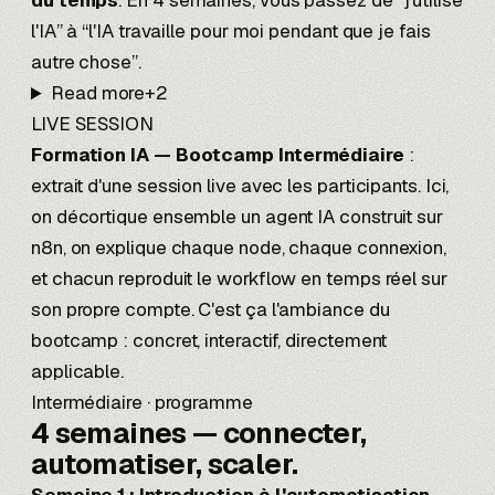
du temps
. En 4 semaines, vous passez de “j'utilise
l'IA” à “l'IA travaille pour moi pendant que je fais
autre chose”.
Read more
+
2
LIVE SESSION
Formation IA — Bootcamp Intermédiaire
:
extrait d'une session live avec les participants. Ici,
on décortique ensemble un agent IA construit sur
n8n, on explique chaque node, chaque connexion,
et chacun reproduit le workflow en temps réel sur
son propre compte. C'est ça l'ambiance du
bootcamp : concret, interactif, directement
applicable.
Intermédiaire · programme
4 semaines —
connecter,
automatiser, scaler.