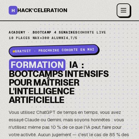
HACK'CELERATION
H
ACADEMY · BOOTCAMP 4 SEMAINES
COHORTE LIVE
10 PLACES MAX
+300 ALUMNI
4,7/5
GRATUIT · PROCHAINE COHORTE EN MAI
FORMATION
IA
:
BOOTCAMPS INTENSIFS
POUR MAÎTRISER
L'INTELLIGENCE
ARTIFICIELLE
Vous utilisez
ChatGPT
de temps en temps, vous avez
essayé
Claude
ou Gemini, mais soyons honnêtes : vous
n'utilisez même pas 10 % de ce que l'IA peut faire pour
votre activité. Aucun jugement — c'est le cas de 85 % des