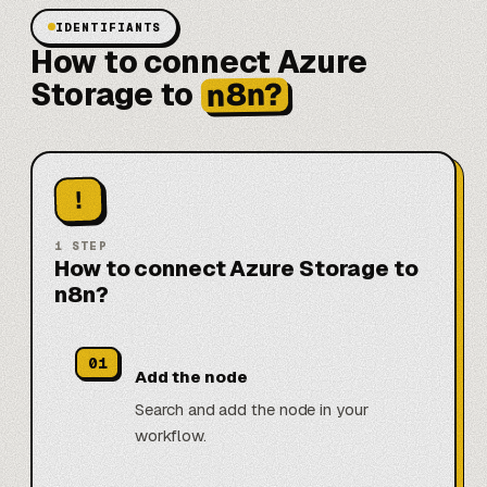
IDENTIFIANTS
How to connect Azure
n8n?
Storage to
!
1
STEP
How to connect Azure Storage to
n8n?
01
Add the node
Search and add the node in your
workflow.