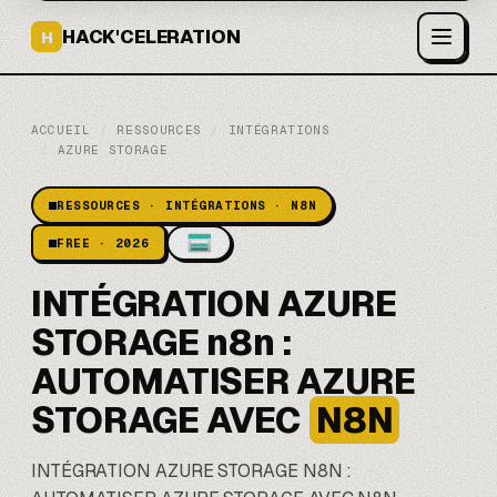
HACK'CELERATION
H
ACCUEIL
/
RESSOURCES
/
INTÉGRATIONS
/
AZURE STORAGE
RESSOURCES · INTÉGRATIONS · N8N
FREE · 2026
INTÉGRATION AZURE
STORAGE n8n :
AUTOMATISER AZURE
STORAGE AVEC
N8N
INTÉGRATION AZURE STORAGE N8N :