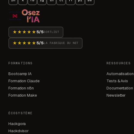
in
X
fb
ig
th
tt
YT
pi
bs
★★★★★
5/5
SORTLIST
★★★★★
5/5
LA FABRIQUE DU NET
FORMATIONS
RESSOURCES
Bootcamp IA
Automatisation
Formation Claude
Tests & Avis
Formation n8n
Documentation
Formation Make
Newsletter
ÉCOSYSTÈME
Hackgora
Hackdvisor