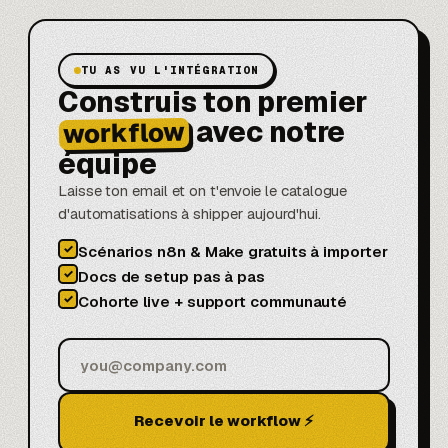
TU AS VU L'INTÉGRATION
Construis ton premier
avec notre
workflow
équipe
Laisse ton email et on t'envoie le catalogue
d'automatisations à shipper aujourd'hui.
✓
Scénarios n8n & Make gratuits à importer
✓
Docs de setup pas à pas
✓
Cohorte live + support communauté
Recevoir le workflow ⚡