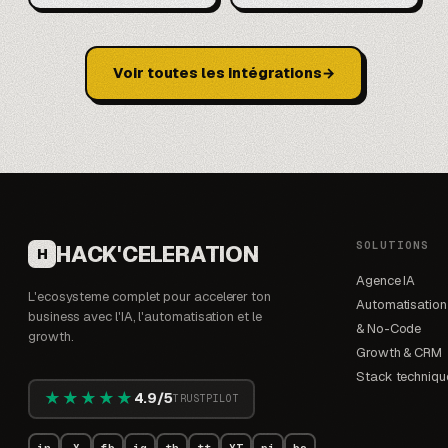
Voir toutes les intégrations
SOLUTIONS
HACK'CELERATION
H
Agence IA
L'ecosysteme complet pour accelerer ton
Automatisation
business avec l'IA, l'automatisation et le
& No-Code
growth.
Growth & CRM
Stack techniqu
★★★★★
4.9/5
TRUSTPILOT