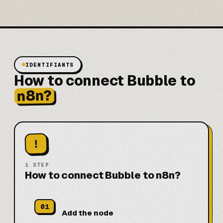
IDENTIFIANTS
How to connect Bubble to
n8n?
!
1
STEP
How to connect Bubble to n8n?
01
Add the node