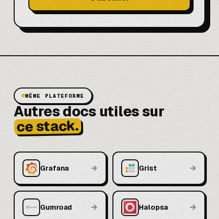
MÊME PLATEFORME
Autres docs utiles sur
ce stack.
→
→
Grafana
Grist
→
→
Gumroad
Halopsa