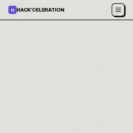
HACK'CELERATION
H
Des formulaires qui
convertissent.