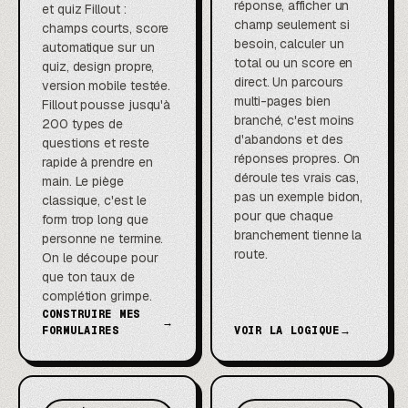
réponse, afficher un
et quiz Fillout :
champ seulement si
champs courts, score
besoin, calculer un
automatique sur un
total ou un score en
quiz, design propre,
direct. Un parcours
version mobile testée.
multi-pages bien
Fillout pousse jusqu'à
branché, c'est moins
200 types de
d'abandons et des
questions et reste
réponses propres. On
rapide à prendre en
déroule tes vrais cas,
main. Le piège
pas un exemple bidon,
classique, c'est le
pour que chaque
form trop long que
branchement tienne la
personne ne termine.
route.
On le découpe pour
que ton taux de
complétion grimpe.
CONSTRUIRE MES
→
FORMULAIRES
VOIR LA LOGIQUE
→