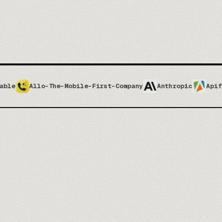
e-Mobile-First-Company
Anthropic
Apify
Apolloio