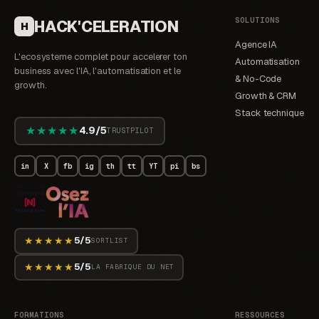
SOLUTIONS
HACK'CELERATION
H
Agence IA
L'ecosysteme complet pour accelerer ton
Automatisation
business avec l'IA, l'automatisation et le
& No-Code
growth.
Growth & CRM
Stack technique
★★★★★
4.9/5
TRUSTPILOT
in
X
fb
ig
th
tt
YT
pi
bs
★★★★★
5/5
SORTLIST
★★★★★
5/5
LA FABRIQUE DU NET
FORMATIONS
RESSOURCES