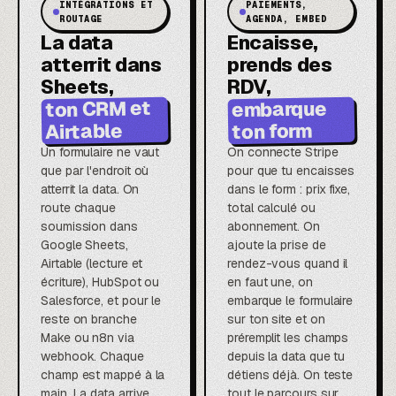
INTÉGRATIONS ET
PAIEMENTS,
ROUTAGE
AGENDA, EMBED
La data
Encaisse,
atterrit dans
prends des
Sheets,
RDV,
ton CRM et
embarque
ton form
Airtable
Un formulaire ne vaut
On connecte Stripe
que par l'endroit où
pour que tu encaisses
atterrit la data. On
dans le form : prix fixe,
route chaque
total calculé ou
soumission dans
abonnement. On
Google Sheets,
ajoute la prise de
Airtable (lecture et
rendez-vous quand il
écriture), HubSpot ou
en faut une, on
Salesforce, et pour le
embarque le formulaire
reste on branche
sur ton site et on
Make ou n8n via
préremplit les champs
webhook. Chaque
depuis la data que tu
champ est mappé à la
détiens déjà. On teste
main. La data arrive
tout le parcours sur