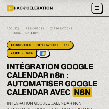
HACK'CELERATION
H
ACCUEIL
/
RESSOURCES
/
INTÉGRATIONS
/
GOOGLE CALENDAR
RESSOURCES · INTÉGRATIONS · N8N
FREE · 2026
INTÉGRATION GOOGLE
CALENDAR n8n :
AUTOMATISER GOOGLE
CALENDAR AVEC
N8N
INTÉGRATION GOOGLE CALENDAR
N8N
: