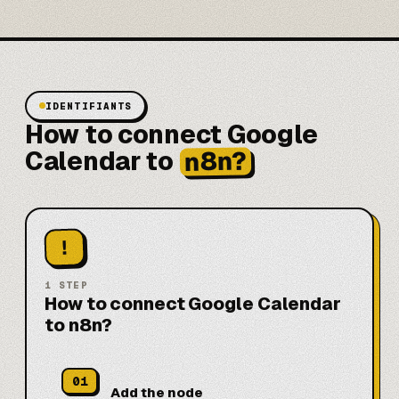
IDENTIFIANTS
How to connect Google
n8n?
Calendar to
!
1
STEP
How to connect Google Calendar
to n8n?
01
Add the node