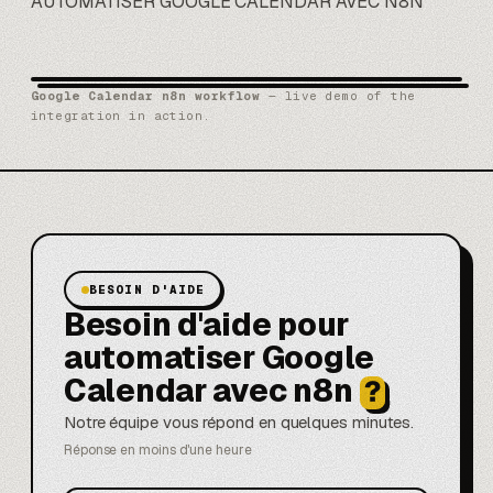
AUTOMATISER GOOGLE CALENDAR AVEC N8N
Google Calendar n8n workflow
— live demo of the
integration in action.
BESOIN D'AIDE
Besoin d'aide pour
automatiser Google
Calendar avec n8n
?
Notre équipe vous répond en quelques minutes.
Réponse en moins d'une heure