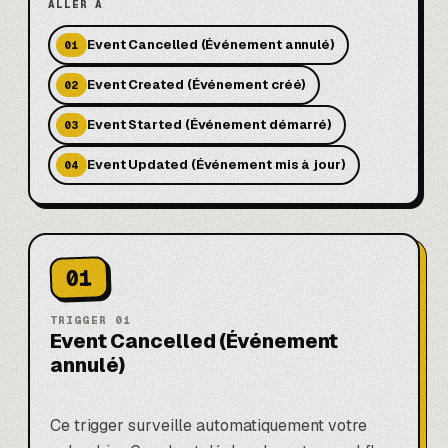
ALLER À
Event Cancelled (Événement annulé)
01
Event Created (Événement créé)
02
Event Started (Événement démarré)
03
Event Updated (Événement mis à jour)
04
01
TRIGGER
01
Event Cancelled (Événement
annulé)
Ce trigger surveille automatiquement votre