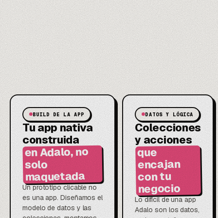
BUILD DE LA APP
DATOS Y LÓGICA
Tu app nativa
Colecciones
construida
y acciones
en Adalo, no
que
encajan
solo
maquetada
con tu
negocio
Un prototipo clicable no
es una app. Diseñamos el
Lo difícil de una app
modelo de datos y las
Adalo son los datos,