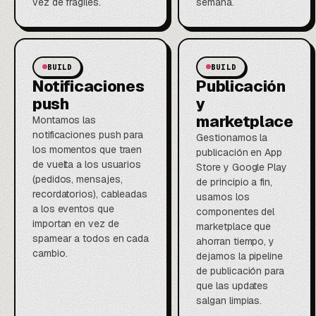
vez de frágiles.
semana.
BUILD
BUILD
Notificaciones
Publicación
push
y
marketplace
Montamos las
notificaciones push para
Gestionamos la
los momentos que traen
publicación en App
de vuelta a los usuarios
Store y Google Play
(pedidos, mensajes,
de principio a fin,
recordatorios), cableadas
usamos los
a los eventos que
componentes del
importan en vez de
marketplace que
spamear a todos en cada
ahorran tiempo, y
cambio.
dejamos la pipeline
de publicación para
que las updates
salgan limpias.