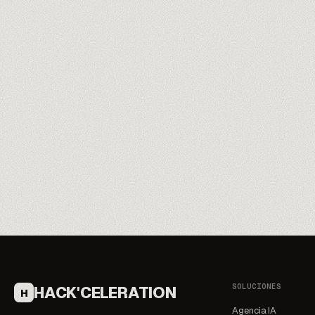
Reservar la auditoría gratis de 60 min
→
SOLUCIONES
HACK'CELERATION
H
Agencia IA