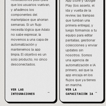
App Store y Google
que los usuarios vuelvan,
Play (los assets, el
y añadimos los
ida y vuelta de la
componentes del
review, las trampas
marketplace que ahorran
que tumban una
semanas. Si un flujo
primera entrega), y
necesita lógica que Adalo
luego formamos a tu
no sabe expresar, la
equipo para editar
movemos a una capa de
pantallas, gestionar
automatización y
colecciones y enviar
mantenemos la app
updates sin
limpia. El objetivo es un
nosotros. Somos
solo producto, no cinco
una agencia de
desconectados.
automatización e IA
primero, así que la
app encaja en los
flujos que ya tienes
en marcha.
VER LAS
VER LA
→
→
INTEGRACIONES
CAPACITACIÓN IA