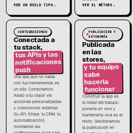
VER UN BUILD TIPO
→
VER EL MÉTODO
→
INTEGRACIONES
PUBLICACIÓN Y
AUTONOMÍA
Conectada a
Publicada
tu stack,
en las
tus APIs y las
stores,
notificaciones
y tu equipo
push
sabe
Una app que no habla
hacerla
con tus herramientas es
funcionar
un silo. Conectamos
Adalo a tu stack vía
Construir la app es
acciones personalizadas
la mitad del trabajo;
y colecciones externas
ponerla en vivo y
(tu API, Stripe, tu CRM, tu
mantenerla viva es el
automatización),
resto. Gestionamos
montamos las
la publicación en
notificaciones push para