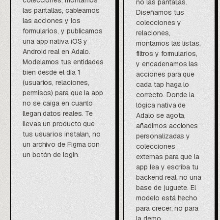
colecciones, montamos
no las pantallas.
las pantallas, cableamos
Diseñamos tus
las acciones y los
colecciones y
formularios, y publicamos
relaciones,
una app nativa iOS y
montamos las listas,
Android real en Adalo.
filtros y formularios,
Modelamos tus entidades
y encadenamos las
bien desde el día 1
acciones para que
(usuarios, relaciones,
cada tap haga lo
permisos) para que la app
correcto. Donde la
no se caiga en cuanto
lógica nativa de
llegan datos reales. Te
Adalo se agota,
llevas un producto que
añadimos acciones
tus usuarios instalan, no
personalizadas y
un archivo de Figma con
colecciones
un botón de login.
externas para que la
app lea y escriba tu
backend real, no una
base de juguete. El
modelo está hecho
para crecer, no para
la demo.