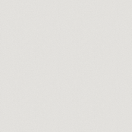
tu@empresa.com
Auditoría gratis de 60 min →
Sin spam, nunca. Cancela en un clic.
TRUSTPILOT
LO QUE HACEMOS · ADALO
Build de la app
01
Una app nativa, no solo un proto
Datos y lógica
02
Colecciones que encajan con tu negocio
Integraciones
03