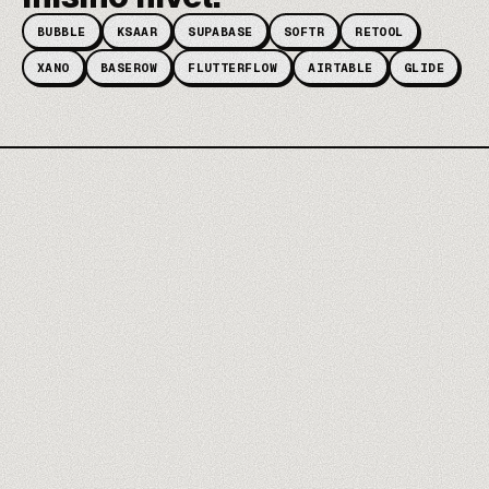
BUBBLE
KSAAR
SUPABASE
SOFTR
RETOOL
XANO
BASEROW
FLUTTERFLOW
AIRTABLE
GLIDE