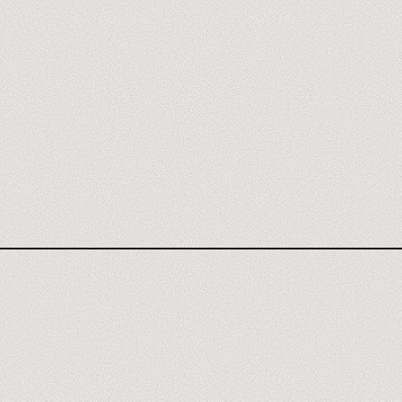
OPINIÓN ADALO
BUBBLE
GLIDE
FLUTTERFLOW
SOFTR