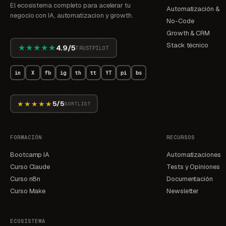
El ecosistema completo para acelerar tu
Automatización &
negocio con IA, automatizacion y growth.
No-Code
Growth & CRM
Stack técnico
★★★★★
4.9/5
TRUSTPILOT
in
X
fb
ig
th
tt
YT
pi
bs
★★★★★
5/5
SORTLIST
FORMACIÓN
RECURSOS
Bootcamp IA
Automatizaciones
Curso Claude
Tests y Opiniones
Curso n8n
Documentación
Curso Make
Newsletter
ECOSISTEMA