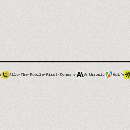
Tu API y las push, conectadas
Publicación y autonomía
04
Publicada en las stores, y tuya
4
iOS·Android
API·Push
SERVICIOS
NATIVO + WEB
INTEGRACIONES
le-First-Company
Anthropic
Apify
Apolloio
Atti