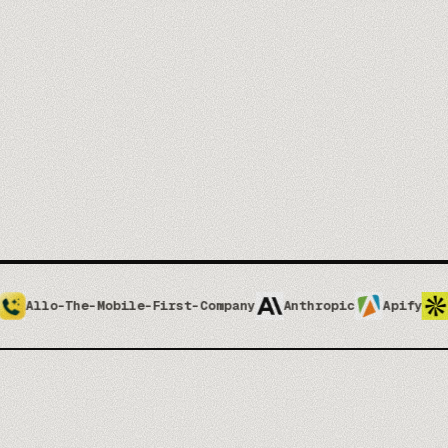
Resúmenes y puntos delicados en segundos
Copiloto interno
03
Entrenado con tu wiki, proyectos y CRM
Marketing y contenido
04
Borradores en tu tono de voz
40+
2k€
60 min
EMPRESAS
DESDE
AUDITORÍA
le-First-Company
Anthropic
Apify
Apolloio
Atti