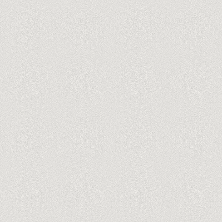
tu@empresa.com
Reservar auditoría gratis 60min →
Sin spam, nunca. Cancela en un clic.
TRUSTPILOT
LO QUE HACEMOS · CLAUDE IA
Atención al cliente
01
Respuestas sobre tu documentación, tickets y CRM
Análisis de documentos
02