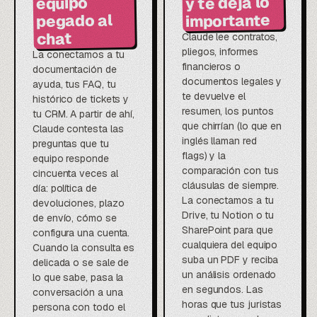
y te deja lo
equipo
importante
pegado al
chat
Claude lee contratos,
pliegos, informes
La conectamos a tu
financieros o
documentación de
documentos legales y
ayuda, tus FAQ, tu
te devuelve el
histórico de tickets y
resumen, los puntos
tu CRM. A partir de ahí,
que chirrían (lo que en
Claude contesta las
inglés llaman red
preguntas que tu
flags) y la
equipo responde
comparación con tus
cincuenta veces al
cláusulas de siempre.
día: política de
La conectamos a tu
devoluciones, plazo
Drive, tu Notion o tu
de envío, cómo se
SharePoint para que
configura una cuenta.
cualquiera del equipo
Cuando la consulta es
suba un PDF y reciba
delicada o se sale de
un análisis ordenado
lo que sabe, pasa la
en segundos. Las
conversación a una
horas que tus juristas
persona con todo el