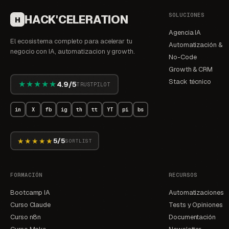
SOLUCIONES
HACK'CELERATION
H
Agencia IA
El ecosistema completo para acelerar tu
Automatización &
negocio con IA, automatizacion y growth.
No-Code
Growth & CRM
Stack técnico
★★★★★
4.9/5
TRUSTPILOT
in
X
fb
ig
th
tt
YT
pi
bs
★★★★★
5/5
SORTLIST
FORMACIÓN
RECURSOS
Bootcamp IA
Automatizaciones
Curso Claude
Tests y Opiniones
Curso n8n
Documentación