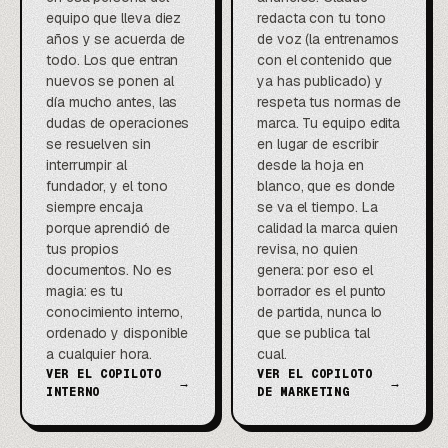
equipo que lleva diez
redacta con tu tono
años y se acuerda de
de voz (la entrenamos
todo. Los que entran
con el contenido que
nuevos se ponen al
ya has publicado) y
día mucho antes, las
respeta tus normas de
dudas de operaciones
marca. Tu equipo edita
se resuelven sin
en lugar de escribir
interrumpir al
desde la hoja en
fundador, y el tono
blanco, que es donde
siempre encaja
se va el tiempo. La
porque aprendió de
calidad la marca quien
tus propios
revisa, no quien
documentos. No es
genera: por eso el
magia: es tu
borrador es el punto
conocimiento interno,
de partida, nunca lo
ordenado y disponible
que se publica tal
a cualquier hora.
cual.
VER EL COPILOTO
VER EL COPILOTO
→
→
INTERNO
DE MARKETING