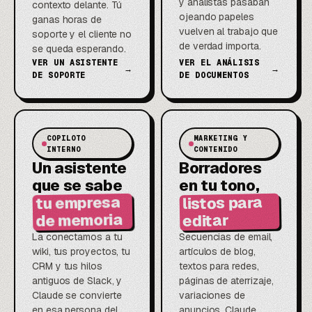
y analistas pasaban
contexto delante. Tú
ojeando papeles
ganas horas de
vuelven al trabajo que
soporte y el cliente no
de verdad importa.
se queda esperando.
VER UN ASISTENTE
VER EL ANÁLISIS
→
→
DE SOPORTE
DE DOCUMENTOS
COPILOTO
MARKETING Y
INTERNO
CONTENIDO
Un asistente
Borradores
que se sabe
en tu tono,
tu empresa
listos para
de memoria
editar
La conectamos a tu
Secuencias de email,
wiki, tus proyectos, tu
artículos de blog,
CRM y tus hilos
textos para redes,
antiguos de Slack, y
páginas de aterrizaje,
Claude se convierte
variaciones de
en esa persona del
anuncios. Claude