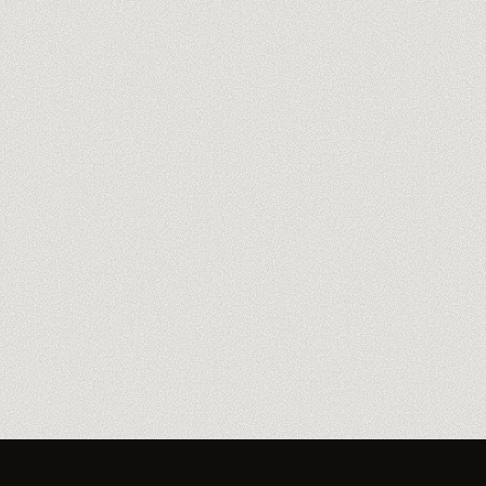
Reservar la auditoría gratis 60min
→