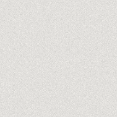
tu@empresa.com
Auditoría gratis de 60 min →
Sin spam, nunca. Cancela en un clic.
TRUSTPILOT
LO QUE HACEMOS · BUBBLE
Build de producto
01
Tu app web sobre Bubble, de principio a fin
Datos y lógica
02
Un data model y workflows que aguantan
Integraciones y backend
03