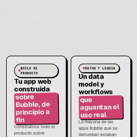
BUILD DE
DATOS Y LOGICA
PRODUCTO
Un data
Tu app web
model y
construida
workflows
sobre
que
Bubble, de
aguantan el
principio a
uso real
fin
La mayoria de las
Construimos todo el
apps Bubble que se
producto sobre
derrumban estaban