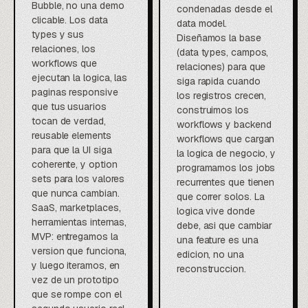
Bubble, no una demo
condenadas desde el
clicable. Los data
data model.
types y sus
Diseñamos la base
relaciones, los
(data types, campos,
workflows que
relaciones) para que
ejecutan la logica, las
siga rapida cuando
paginas responsive
los registros crecen,
que tus usuarios
construimos los
tocan de verdad,
workflows y backend
reusable elements
workflows que cargan
para que la UI siga
la logica de negocio, y
coherente, y option
programamos los jobs
sets para los valores
recurrentes que tienen
que nunca cambian.
que correr solos. La
SaaS, marketplaces,
logica vive donde
herramientas internas,
debe, asi que cambiar
MVP: entregamos la
una feature es una
version que funciona,
edicion, no una
y luego iteramos, en
reconstruccion.
vez de un prototipo
que se rompe con el