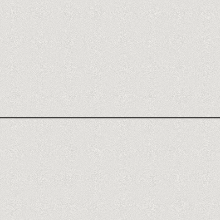
OPINIÓN BUBBLE
ADALO
FLUTTERFLOW
WEWEB
XANO