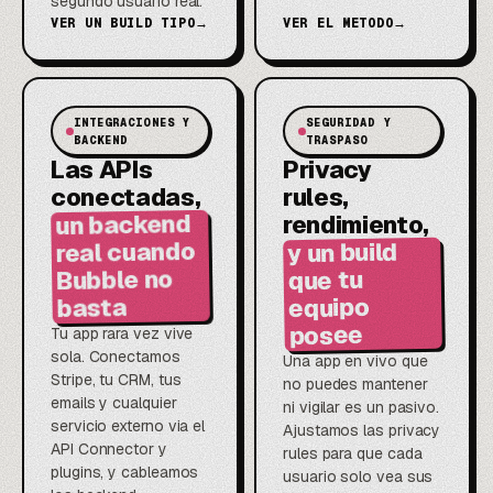
segundo usuario real.
VER UN BUILD TIPO
→
VER EL METODO
→
INTEGRACIONES Y
SEGURIDAD Y
BACKEND
TRASPASO
Las APIs
Privacy
conectadas,
rules,
un backend
rendimiento,
real cuando
y un build
Bubble no
que tu
equipo
basta
posee
Tu app rara vez vive
sola. Conectamos
Una app en vivo que
Stripe, tu CRM, tus
no puedes mantener
emails y cualquier
ni vigilar es un pasivo.
servicio externo via el
Ajustamos las privacy
API Connector y
rules para que cada
plugins, y cableamos
usuario solo vea sus