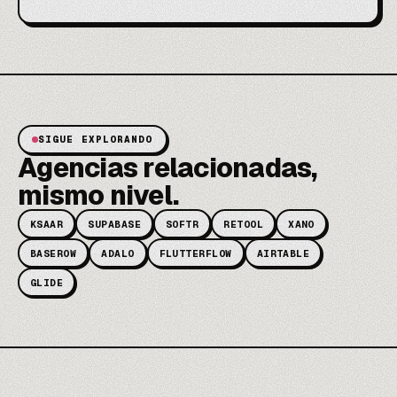
SIGUE EXPLORANDO
Agencias relacionadas,
mismo nivel.
KSAAR
SUPABASE
SOFTR
RETOOL
XANO
BASEROW
ADALO
FLUTTERFLOW
AIRTABLE
GLIDE