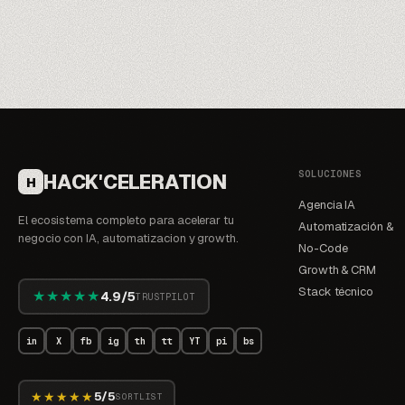
SOLUCIONES
HACK'CELERATION
H
Agencia IA
El ecosistema completo para acelerar tu
Automatización &
negocio con IA, automatizacion y growth.
No-Code
Growth & CRM
Stack técnico
★★★★★
4.9/5
TRUSTPILOT
in
X
fb
ig
th
tt
YT
pi
bs
★★★★★
5/5
SORTLIST