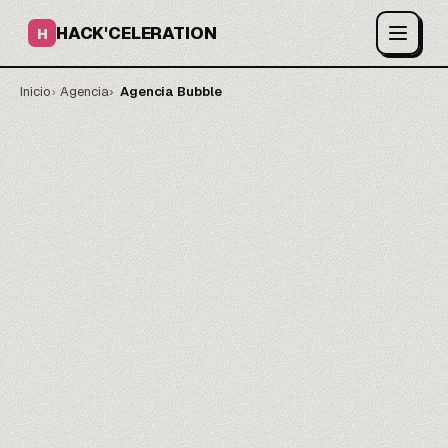
HACK'CELERATION
H
Inicio
Agencia
Agencia Bubble
Una app web que aguanta.