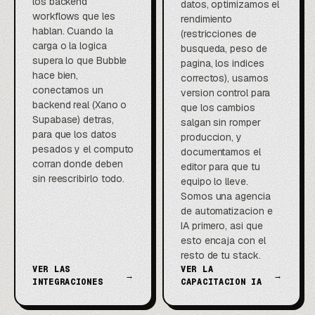
los backend
datos, optimizamos el
workflows que les
rendimiento
hablan. Cuando la
(restricciones de
carga o la logica
busqueda, peso de
supera lo que Bubble
pagina, los indices
hace bien,
correctos), usamos
conectamos un
version control para
backend real (Xano o
que los cambios
Supabase) detras,
salgan sin romper
para que los datos
produccion, y
pesados y el computo
documentamos el
corran donde deben
editor para que tu
sin reescribirlo todo.
equipo lo lleve.
Somos una agencia
de automatizacion e
IA primero, asi que
esto encaja con el
resto de tu stack.
VER LAS
VER LA
→
→
INTEGRACIONES
CAPACITACION IA