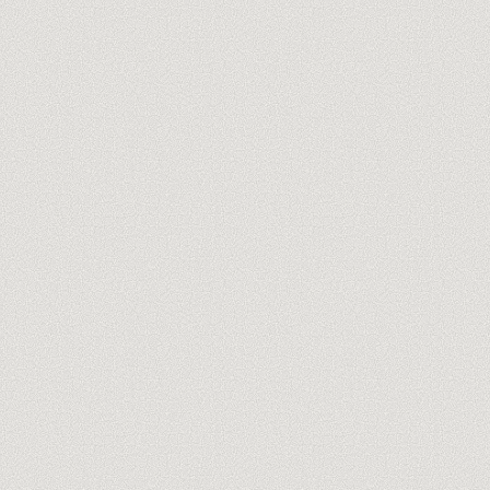
OPINIÓN ANTHROPIC
MAKE
CHATGPT
ADC
ZAPIER