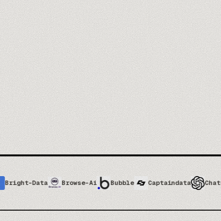
y datos
idad y guardrails
za
ude, y cómo
3
API
MODELOS CLAUDE
ANTHROPIC
ta
Browse-Ai
Bubble
Captaindata
ChatGPT
Clau