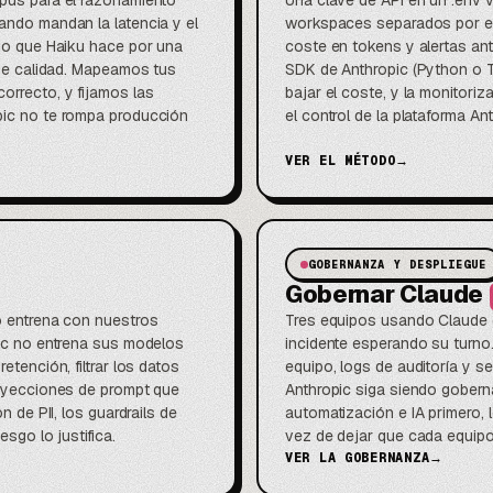
Opus para el razonamiento
Una clave de API en un .env 
ando mandan la latencia y el
workspaces separados por equi
ajo que Haiku hace por una
coste en tokens y alertas ant
 de calidad. Mapeamos tus
SDK de Anthropic (Python o Ty
orrecto, y fijamos las
bajar el coste, y la monitori
pic no te rompa producción
el control de la plataforma An
VER EL MÉTODO
→
GOBERNANZA Y DESPLIEGUE
Gobernar Claude
o entrena con nuestros
Tres equipos usando Claude ca
pic no entrena sus modelos
incidente esperando su turno
etención, filtrar los datos
equipo, logs de auditoría y s
inyecciones de prompt que
Anthropic siga siendo gober
n de PII, los guardrails de
automatización e IA primero,
sgo lo justifica.
vez de dejar que cada equipo
VER LA GOBERNANZA
→