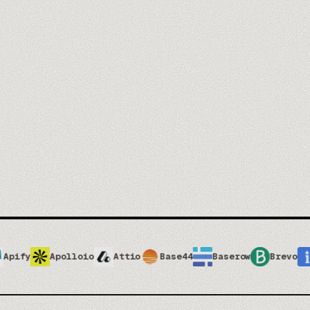
Seguridad 
03
Confidencial
Gobernan
04
Quién usa Cla
atis de 60 min →
4
PILARES
olloio
Attio
Base44
Baserow
Brevo
Bright-Da