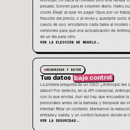
Anthropic no saca un modelo sino una familia: 
pesado, Sonnet para el volumen diario, Haiku cu
coste. Elegir al azar es pagar Opus por un trab
fracción del precio, o al revés y quedarte corto
casos de uso, enrutamos cada tarea al modelo c
versiones para que una actualización de Anthro
de un día para otro.
VER LA ELECCIÓN DE MODELO
→
SEGURIDAD Y DATOS
bajo control
Tus datos
La primera pregunta de un CISO: ¿Anthropic lee 
datos? Por defecto, en la API comercial, Anthro
con lo que envías. Aun así hay que encuadrar la r
personales antes de la llamada, y bloquear las 
intentan filtrar un contexto. Montamos la redacció
entrada y salida, y un control humano donde el rie
VER LA SEGURIDAD
→