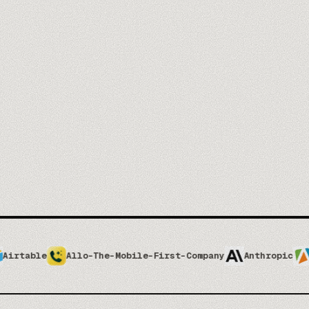
tu@empresa.com
Auditoría gr
Sin spam, nunca. Cancela en un clic.
TRUSTPILOT
Allo-The-Mobile-First-Company
Anthropic
Apify
Ap