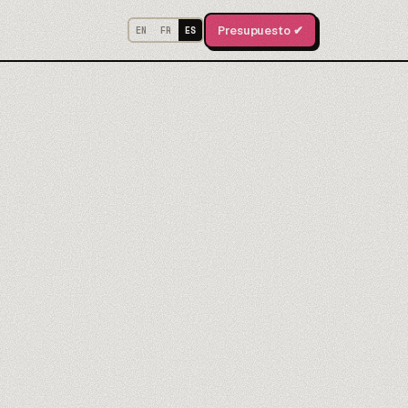
Presupuesto ✔
EN
FR
ES
OS · ANTHROPIC
nthropic
 o Haiku, la elección correcta
n de API
thropic conectada como toca