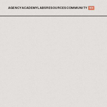
AGENCY
ACADEMY
LABS
RESOURCES
COMMUNITY
NEW
LO QUE ENCUADRAM
 bajo
Modelos A
01
Opus, Sonnet
Integració
02
La API de An