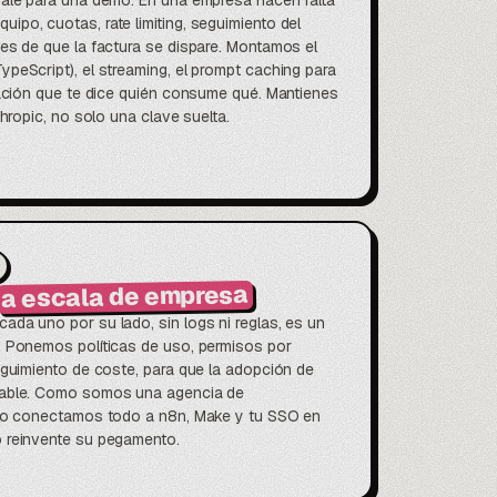
vale para una demo. En una empresa hacen falta
po, cuotas, rate limiting, seguimiento del
es de que la factura se dispare. Montamos el
peScript), el streaming, el prompt caching para
zación que te dice quién consume qué. Mantienes
thropic, no solo una clave suelta.
a escala de empresa
da uno por su lado, sin logs ni reglas, es un
. Ponemos políticas de uso, permisos por
eguimiento de coste, para que la adopción de
nable. Como somos una agencia de
 lo conectamos todo a n8n, Make y tu SSO en
 reinvente su pegamento.