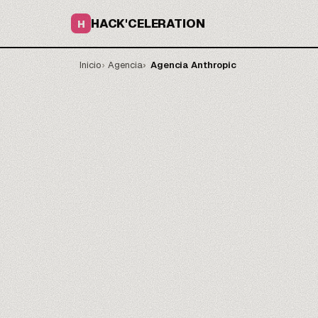
HACK'CELERATION
H
Inicio
Agencia
Agencia Anthropic
tus modelos
control.