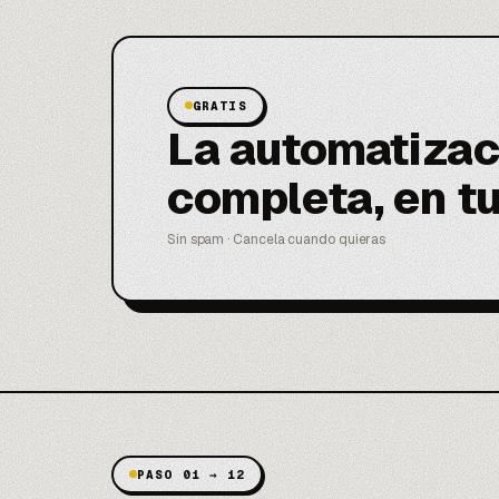
GRATIS
La automatizac
completa, en t
Sin spam · Cancela cuando quieras
PASO 01 → 12