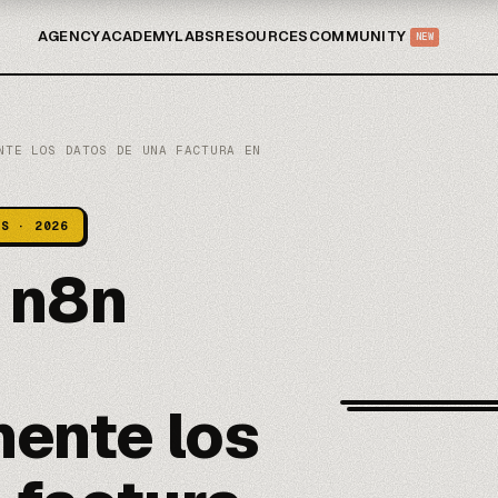
AGENCY
ACADEMY
LABS
RESOURCES
COMMUNITY
NEW
NTE LOS DATOS DE UNA FACTURA EN
IS · 2026
 n8n
ente los