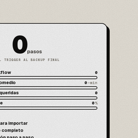
0
pasos
L TRIGGER AL BACKUP FINAL
kflow
0
romedio
0
~min
equeridas
0
de
0
%
ara importar
eo completo
ión paso a paso