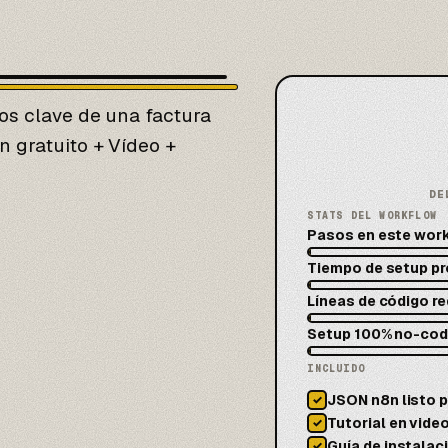
os clave de una factura
 gratuito + Vídeo +
DE
STATS DEL WORKFLOW
Pasos en este wor
Tiempo de setup p
Líneas de código r
Setup 100% no-co
INCLUIDO
JSON n8n listo p
✓
Tutorial en vid
✓
Guía de instalac
✓