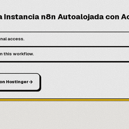
a Instancia n8n Autoalojada con A
nal access.
in this workflow.
→
con Hostinger