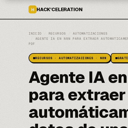
HACK'CELERATION
H
INICIO
/
RECURSOS
/
AUTOMATIZACIONES
/
AGENTE IA EN N8N PARA EXTRAER AUTOMÁTICAME
PDF
RECURSOS · AUTOMATIZACIONES · N8N
GRAT
Agente IA en
para extraer
automáticam