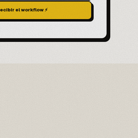
ecibir el workflow ⚡