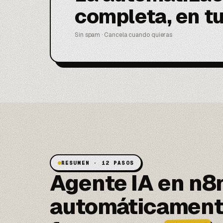
completa, en t
Sin spam · Cancela cuando quieras
RESUMEN · 12 PASOS
Agente IA en n8
automáticamente