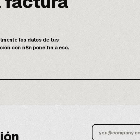
 factura
mente los datos de tus
ación con
n8n
pone fin a eso.
ión