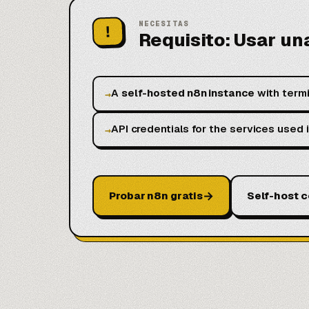
NECESITAS
!
Requisito: Usar un
A
self-hosted n8n instance
with termi
→
API credentials for the services used 
→
→
Probar n8n gratis
Self-host 