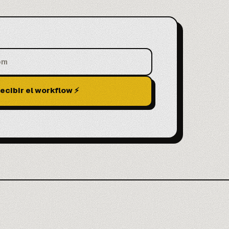
ecibir el workflow ⚡