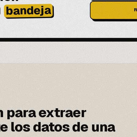
u
bandeja
R
n para extraer
 los datos de una