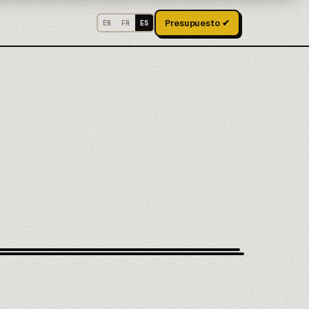
Presupuesto ✔
EN
FR
ES