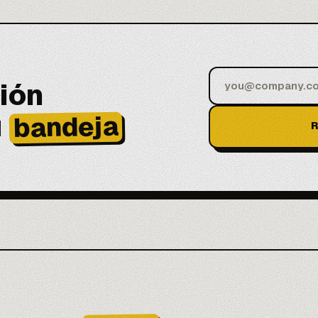
ión
u
bandeja
R