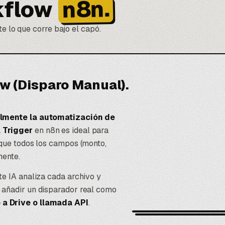
n8n.
kflow
e lo que corre bajo el capó.
w (Disparo Manual).
lmente la automatización de
 Trigger
en n8n es ideal para
 que todos los campos (monto,
mente.
te IA analiza cada archivo y
 añadir un disparador real como
 a Drive o llamada API
.