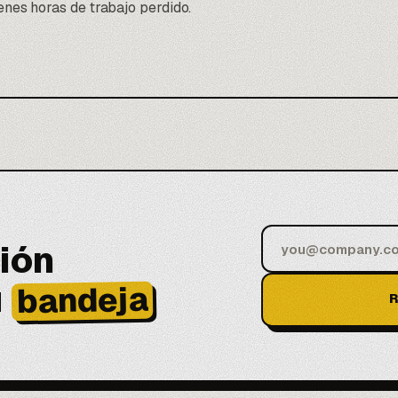
enes horas de trabajo perdido.
ión
u
bandeja
R