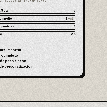
L TRIGGER AL BACKUP FINAL
kflow
0
romedio
0
~min
equeridas
0
de
0
%
ara importar
eo completo
ión paso a paso
e personalización