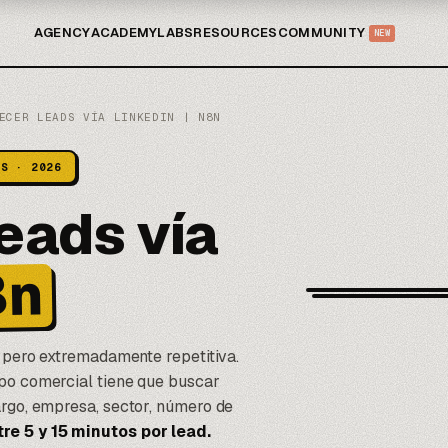
AGENCY
ACADEMY
LABS
RESOURCES
COMMUNITY
NEW
ECER LEADS VÍA LINKEDIN | N8N
IS · 2026
eads vía
8n
a pero extremadamente repetitiva.
ipo comercial tiene que buscar
argo, empresa, sector, número de
re 5 y 15 minutos por lead.