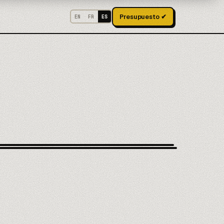
Presupuesto ✔
EN
FR
ES