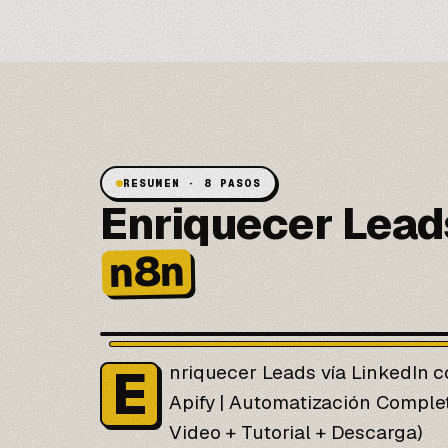
RESUMEN · 8 PASOS
Enriquecer Leads
n8n
E
nriquecer Leads vía LinkedIn 
Apify
| Automatización Complet
Video + Tutorial + Descarga)