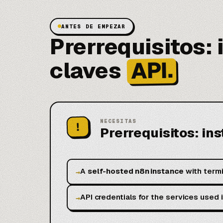
ANTES DE EMPEZAR
Prerrequisitos: 
API.
claves
NECESITAS
!
Prerrequisitos: ins
A
self-hosted n8n instance
with termi
→
API credentials for the services used 
→