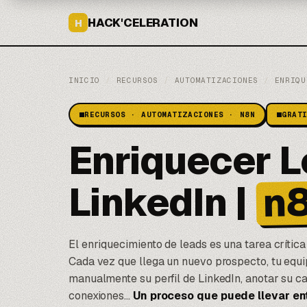
HACK'CELERATION
H
INICIO
/
RECURSOS
/
AUTOMATIZACIONES
/
ENRIQU
RECURSOS · AUTOMATIZACIONES · N8N
GRAT
Enriquecer L
n
LinkedIn |
El enriquecimiento de leads es una tarea crític
Cada vez que llega un nuevo prospecto, tu equ
manualmente su perfil de LinkedIn, anotar su c
conexiones…
Un proceso que puede llevar ent