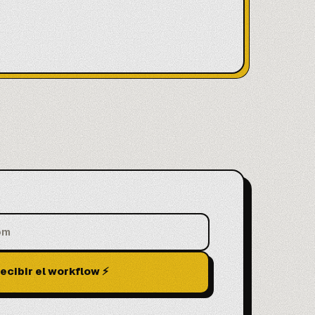
ecibir el workflow ⚡