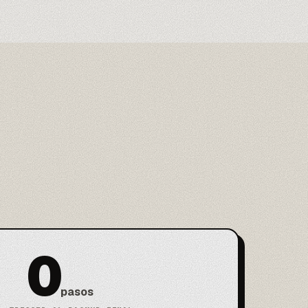
0
pasos