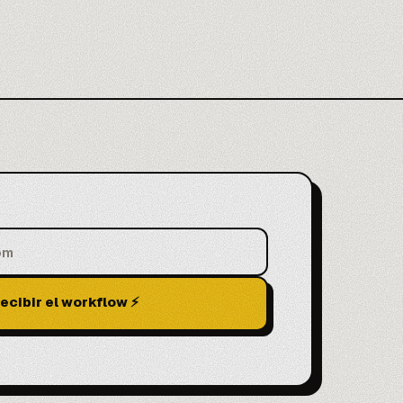
ecibir el workflow ⚡