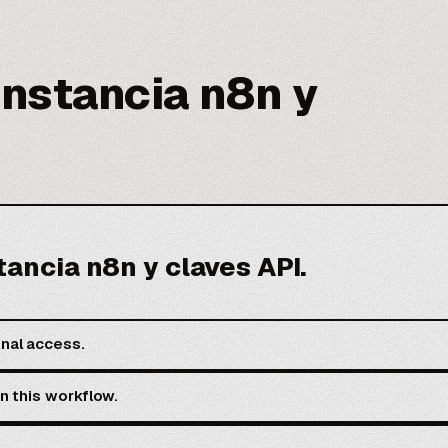
instancia n8n y
tancia n8n y claves API.
nal access.
in this workflow.