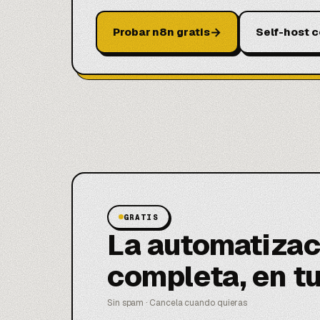
→
Probar n8n gratis
Self-host 
GRATIS
La automatizac
completa, en t
Sin spam · Cancela cuando quieras