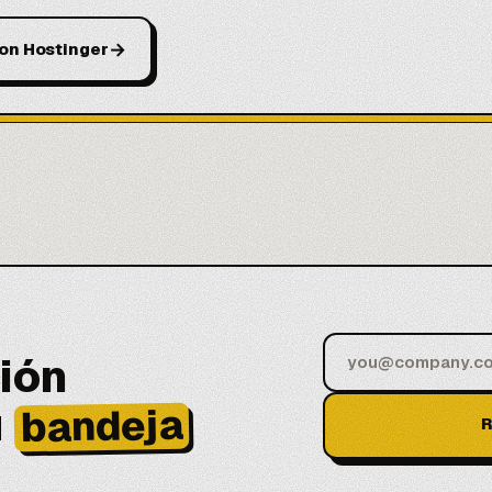
→
con Hostinger
ión
u
bandeja
R