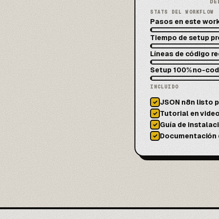
DE
STATS DEL WORKFLOW
Pasos en este wor
Tiempo de setup p
Líneas de código r
Setup 100% no-co
INCLUIDO
JSON n8n listo p
✓
Tutorial en vid
✓
Guía de instalac
✓
Documentación d
✓