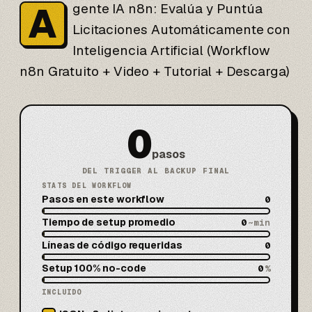
A
gente IA
n8n
: Evalúa y Puntúa
Licitaciones Automáticamente con
Inteligencia Artificial (Workflow
n8n Gratuito + Video + Tutorial + Descarga)
0
pasos
DEL TRIGGER AL BACKUP FINAL
STATS DEL WORKFLOW
Pasos en este workflow
0
Tiempo de setup promedio
0
~min
Líneas de código requeridas
0
Setup 100% no-code
0
%
INCLUIDO