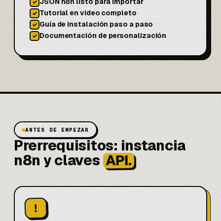
JSON n8n listo para importar
✓
Tutorial en video completo
✓
Guía de instalación paso a paso
✓
Documentación de personalización
✓
ANTES DE EMPEZAR
Prerrequisitos: instancia
API.
n8n y claves
!