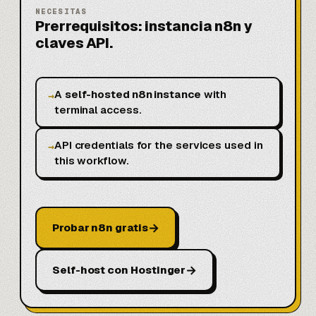
NECESITAS
Prerrequisitos: instancia n8n y
claves API.
A
self-hosted n8n instance
with
→
terminal access.
API credentials for the services used in
→
this workflow.
→
Probar n8n gratis
→
Self-host con Hostinger