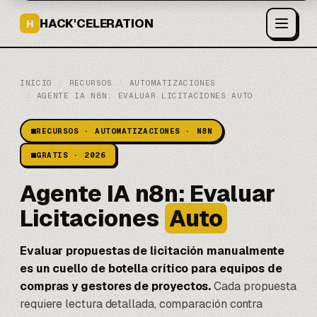
HACK'CELERATION
H
INICIO
/
RECURSOS
/
AUTOMATIZACIONES
/
AGENTE IA N8N: EVALUAR LICITACIONES AUTO
RECURSOS · AUTOMATIZACIONES · N8N
GRATIS · 2026
Agente IA n8n: Evaluar
Licitaciones
Auto
Evaluar propuestas de licitación manualmente
es un cuello de botella crítico para equipos de
compras y gestores de proyectos.
Cada propuesta
requiere lectura detallada, comparación contra