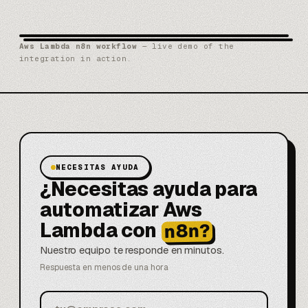
Aws Lambda n8n workflow
— live demo of the
integration in action.
NECESITAS AYUDA
¿Necesitas ayuda para
automatizar Aws
Lambda con
n8n?
Nuestro equipo te responde en minutos.
Respuesta en menos de una hora