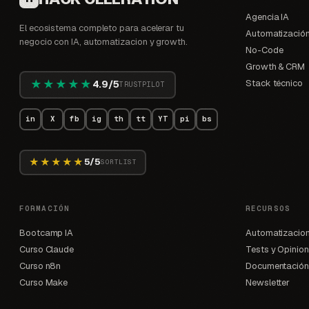
Agencia IA
El ecosistema completo para acelerar tu
Automatización
negocio con IA, automatizacion y growth.
No-Code
Growth & CRM
★★★★★
Stack técnico
4.9/5
TRUSTPILOT
in
X
fb
ig
th
tt
YT
pi
bs
★★★★★
5/5
SORTLIST
FORMACIÓN
RECURSOS
Bootcamp IA
Automatizacio
Curso Claude
Tests y Opinio
Curso n8n
Documentación
Curso Make
Newsletter