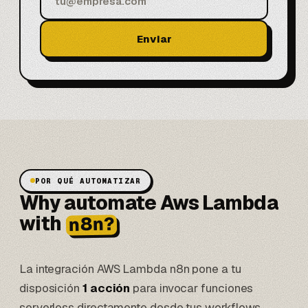
Enviar
POR QUÉ AUTOMATIZAR
Why automate Aws Lambda
with
n8n?
La integración AWS Lambda n8n pone a tu
disposición
1 acción
para invocar funciones
serverless directamente desde tus workflows.