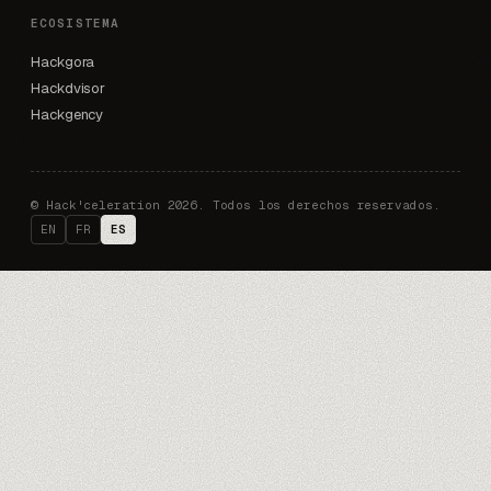
ECOSISTEMA
Hackgora
Hackdvisor
Hackgency
©
Hack'celeration 2026. Todos los derechos reservados.
EN
FR
ES