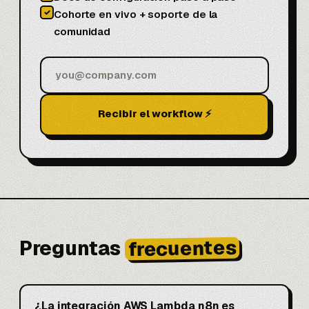
✓
Cohorte en vivo + soporte de la
comunidad
Recibir el workflow ⚡
frecuentes
Preguntas
¿La integración AWS Lambda n8n es