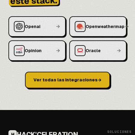
este stack.
→
→
Openai
Openweathermap
→
→
Opinion
Oracle
Ver todas las integraciones
SOLUCIONES
HACK'CELERATION
H