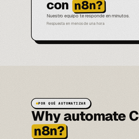
con
n8n?
Nuestro equipo te responde en minutos.
Respuesta en menos de una hora
POR QUÉ AUTOMATIZAR
Why automate Cl
n8n?