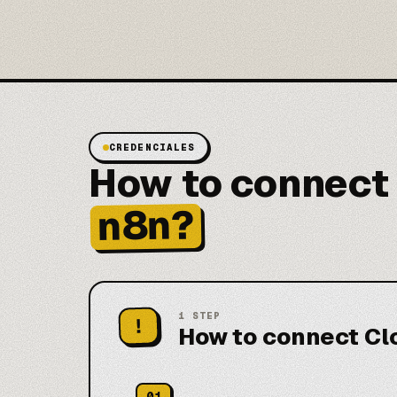
CREDENCIALES
How to connect 
n8n?
1
STEP
!
How to connect Cl
01