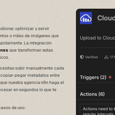
tionar, optimizar y servir
entos o miles de imágenes que
ápidamente. La integración
ones
que transforman estas
icos.
necesitas subir manualmente cada
ni copiar-pegar metadatos entre
a que
nuestra agencia n8n
haga el
ocesar en segundos lo que te
 casos de uso: