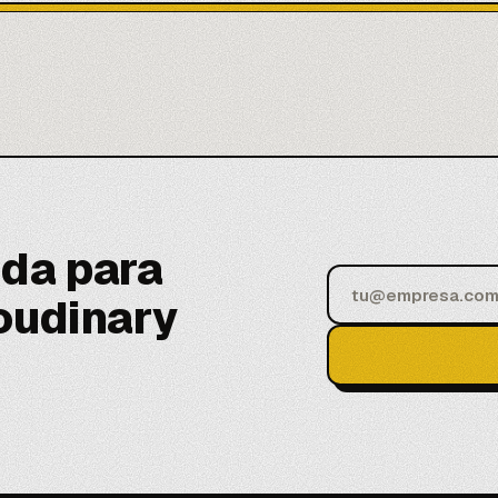
da para
oudinary