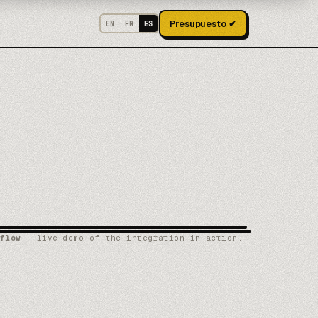
Presupuesto ✔
EN
FR
ES
flow
— live demo of the integration in action.