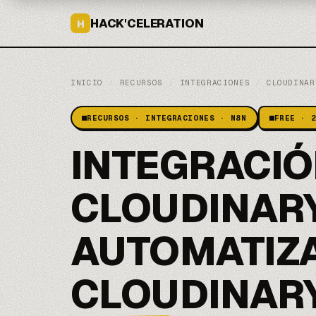
HACK'CELERATION
H
INICIO
/
RECURSOS
/
INTEGRACIONES
/
CLOUDINAR
RECURSOS · INTEGRACIONES · N8N
FREE · 
INTEGRACI
CLOUDINARY
AUTOMATIZ
CLOUDINAR