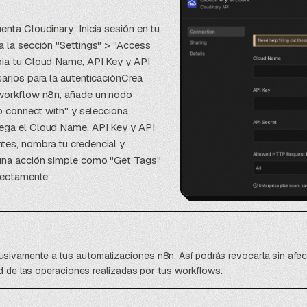
enta Cloudinary: Inicia sesión en tu
a la sección "Settings" > "Access
pia tu Cloud Name, API Key y API
sarios para la autenticaciónCrea
 workflow n8n, añade un nodo
to connect with" y selecciona
Pega el Cloud Name, API Key y API
tes, nombra tu credencial y
 una acción simple como "Get Tags"
rrectamente
ivamente a tus automatizaciones n8n. Así podrás revocarla sin afect
ad de las operaciones realizadas por tus workflows.