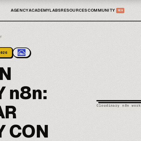
AGENCY
ACADEMY
LABS
RESOURCES
COMMUNITY
NEW
Y
2026
ÓN
 n8n:
AR
Cloudinary n8n work
Y CON