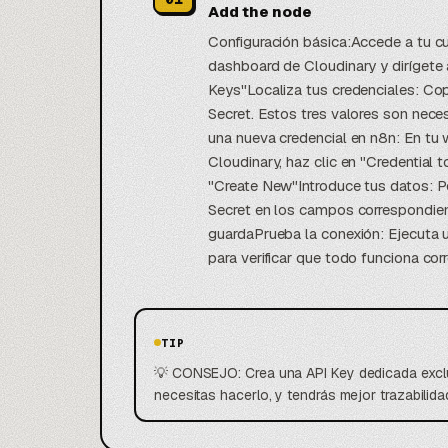
Add the node
Configuración básica:Accede a tu cu
dashboard de Cloudinary y dirígete 
Keys"Localiza tus credenciales: Co
Secret. Estos tres valores son nece
una nueva credencial en n8n: En tu
Cloudinary, haz clic en "Credential 
"Create New"Introduce tus datos: 
Secret en los campos correspondien
guardaPrueba la conexión: Ejecuta
para verificar que todo funciona co
TIP
💡 CONSEJO: Crea una API Key dedicada exclus
necesitas hacerlo, y tendrás mejor trazabilid