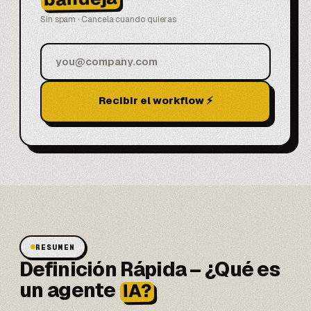
Sin spam · Cancela cuando quieras
Recibir el workflow ⚡
RESUMEN
Definición Rápida – ¿Qué es
un agente
IA?