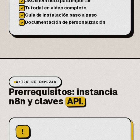
JSON n8n listo para importar
✓
Tutorial en video completo
✓
Guía de instalación paso a paso
✓
Documentación de personalización
✓
ANTES DE EMPEZAR
Prerrequisitos: instancia
API.
n8n y claves
!