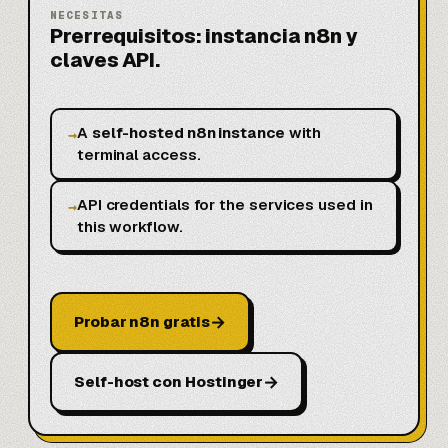
NECESITAS
Prerrequisitos: instancia n8n y
claves API.
A
self-hosted n8n instance
with
→
terminal access.
API credentials for the services used in
→
this workflow.
→
Probar n8n gratis
→
Self-host con Hostinger