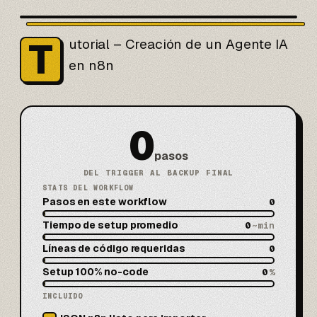
T
utorial – Creación de un Agente IA
en
n8n
0
pasos
DEL TRIGGER AL BACKUP FINAL
STATS DEL WORKFLOW
Pasos en este workflow
0
Tiempo de setup promedio
0
~min
Líneas de código requeridas
0
Setup 100% no-code
0
%
INCLUIDO