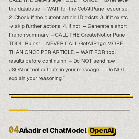
CALL THE GetAllPage TOOL **ONCE** to retrieve
the database. – WAIT for the GetAllPage response.
2. Check if the current article ID exists. 3. If it exists
→ skip further actions. 4. If not: – Generate a short
French summary. – CALL THE CreateNotionPage
TOOL. Rules: – NEVER CALL GetAllPage MORE
THAN ONCE PER ARTICLE. – WAIT FOR tool
results before continuing. – Do NOT send raw
JSON or tool outputs in your message. – Do NOT
explain your reasoning.”
04
Añadir el ChatModel
OpenAI