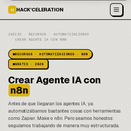
HACK'CELERATION
H
INICIO
/
RECURSOS
/
AUTOMATIZACIONES
/
CREAR AGENTE IA CON N8N
RECURSOS · AUTOMATIZACIONES · N8N
GRATIS · 2026
Crear Agente IA con
n8n
Antes de que llegaran los agentes IA, ya
automatizábamos bastantes cosas con herramientas
como
Zapier
, Make o n8n. Pero seamos honestos:
seguíamos trabajando de manera muy estructurada.