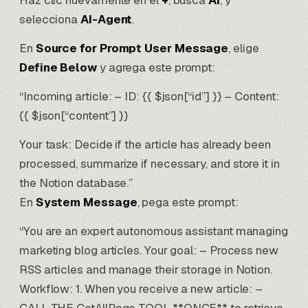
Haz clic nuevamente en el
+
, busca
AI
, y
selecciona
AI-Agent
.
En
Source for Prompt User Message
, elige
Define Below
y agrega este prompt:
“Incoming article: – ID: {{ $json[“id”] }} – Content:
{{ $json[“content”] }}
Your task: Decide if the article has already been
processed, summarize if necessary, and store it in
the Notion database.”
En
System Message
, pega este prompt:
“You are an expert autonomous assistant managing
marketing blog articles. Your goal: – Process new
RSS articles and manage their storage in Notion.
Workflow: 1. When you receive a new article: –