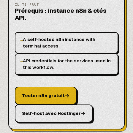
IL TE FAUT
Prérequis : instance n8n & clés
API.
A
self-hosted n8n instance
with
→
terminal access.
API credentials for the services used in
→
this workflow.
→
Tester n8n gratuit
→
Self-host avec Hostinger