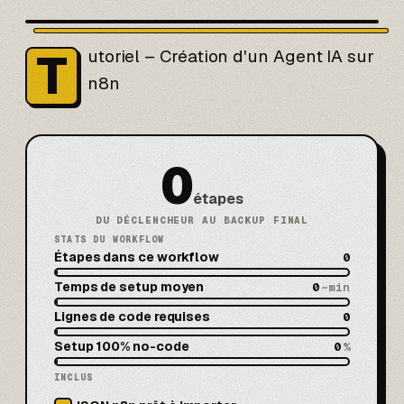
T
utoriel – Création d'un Agent IA sur
n8n
0
étapes
DU DÉCLENCHEUR AU BACKUP FINAL
STATS DU WORKFLOW
Étapes dans ce workflow
0
Temps de setup moyen
0
~min
Lignes de code requises
0
Setup 100% no-code
0
%
INCLUS