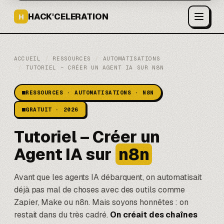
HACK'CELERATION
H
ACCUEIL
/
RESSOURCES
/
AUTOMATISATIONS
/
TUTORIEL – CRÉER UN AGENT IA SUR N8N
RESSOURCES · AUTOMATISATIONS · N8N
GRATUIT · 2026
Tutoriel – Créer un
Agent IA sur
n8n
Avant que les agents IA débarquent, on automatisait
déjà pas mal de choses avec des outils comme
Zapier
, Make ou n8n. Mais soyons honnêtes : on
restait dans du très cadré.
On créait des chaînes