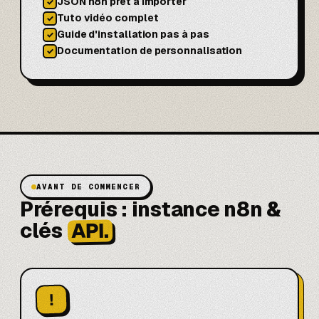
JSON n8n prêt à importer
✓
Tuto vidéo complet
✓
Guide d'installation pas à pas
✓
Documentation de personnalisation
✓
AVANT DE COMMENCER
Prérequis : instance n8n &
API.
clés
!