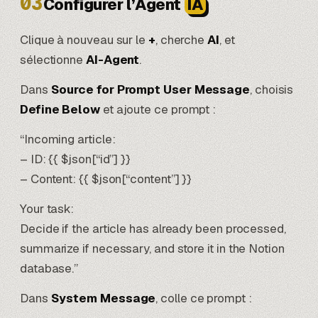
03
Configurer l’Agent
IA
Clique à nouveau sur le
+
, cherche
AI
, et
sélectionne
AI-Agent
.
Dans
Source for Prompt User Message
, choisis
Define Below
et ajoute ce prompt :
“Incoming article:
– ID: {{ $json[“id”] }}
– Content: {{ $json[“content”] }}
Your task:
Decide if the article has already been processed,
summarize if necessary, and store it in the Notion
database.”
Dans
System Message
, colle ce prompt :