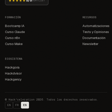
★★★★★
5/5
SORTLIST
FORMACIÓN
RECURSOS
Bootcamp IA
Automatizaciones
Curso Claude
Tests y Opiniones
Curso n8n
Documentación
Curso Make
Newsletter
ECOSISTEMA
Hackgora
Hackdvisor
Hackgency
©
Hack'celeration 2026. Todos los derechos reservados.
EN
FR
ES