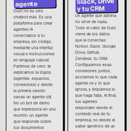
Slack, Drive
agente
y tu CRM
Dust no es otro
Un agente que adivina
chatbot más. Es una
no sirve de nada.
plataforma para crear
Todo el valor de Dust
agentes IA
viene de los datos
conectados a tu
que le conectas:
empresa, sin código,
Notion, Slack, Google
mediante una interfaz
Drive, GitHub,
visual e instrucciones
Zendesk, tu CRM.
en lenguaje natural.
Configuramos esas
Partimos de cero: te
conexiones juntos,
explicamos la lógica
acotamos lo que cada
(agentes, espacios,
agente ve y lo que
conexiones) y desde
ignora, y limpiamos lo
la primera sesión
que haga falta. Al final,
sacas un agente útil.
tus agentes
No un bot de demo
responden desde el
que impresiona en una
contexto real de tu
reunión, un agente
empresa, no desde el
que responde sobre
saber genérico de un
tus documentos