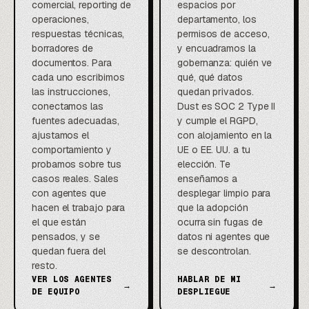
comercial, reporting de
espacios por
operaciones,
departamento, los
respuestas técnicas,
permisos de acceso,
borradores de
y encuadramos la
documentos. Para
gobernanza: quién ve
cada uno escribimos
qué, qué datos
las instrucciones,
quedan privados.
conectamos las
Dust es SOC 2 Type II
fuentes adecuadas,
y cumple el RGPD,
ajustamos el
con alojamiento en la
comportamiento y
UE o EE. UU. a tu
probamos sobre tus
elección. Te
casos reales. Sales
enseñamos a
con agentes que
desplegar limpio para
hacen el trabajo para
que la adopción
el que están
ocurra sin fugas de
pensados, y se
datos ni agentes que
quedan fuera del
se descontrolan.
resto.
VER LOS AGENTES
HABLAR DE MI
→
→
DE EQUIPO
DESPLIEGUE