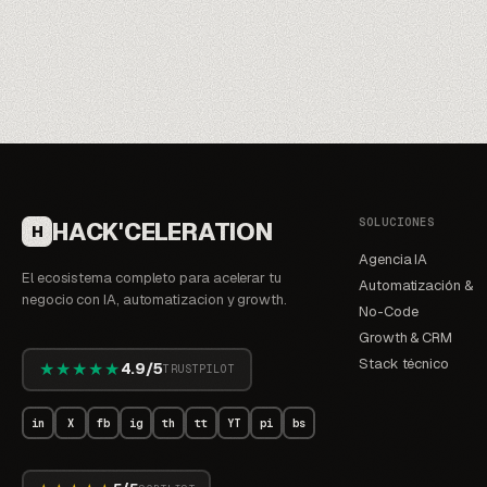
SOLUCIONES
HACK'CELERATION
H
Agencia IA
El ecosistema completo para acelerar tu
Automatización &
negocio con IA, automatizacion y growth.
No-Code
Growth & CRM
Stack técnico
★★★★★
4.9/5
TRUSTPILOT
in
X
fb
ig
th
tt
YT
pi
bs