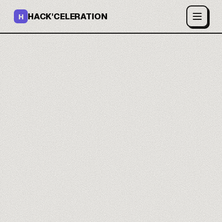
HACK'CELERATION
H
Tus agentes IA
conectados a tu
empresa.