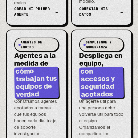
modelo.
reales.
CREAR MI PRIMER
CONECTAR MIS
→
→
AGENTE
DATOS
AGENTES DE
DESPLIEGUE Y
EQUIPO
GOBERNANZA
Agentes a la
Despliega en
medida de
equipo,
cómo
con
trabajan tus
accesos y
equipos de
seguridad
acotados
verdad
Construimos agentes
Un agente útil para
acotados a tareas
una persona debe
que tus equipos
volverse útil para todo
hacen cada día: triaje
el equipo.
de soporte,
Organizamos el
investigación
compartido, los