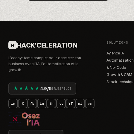
SOLUTIONS
HACK'CELERATION
H
Agence IA
L'ecosysteme complet pour accelerer ton
Automatisation
business avec l'IA, l'automatisation et le
& No-Code
growth.
Growth & CRM
Stack techniqu
★★★★★
4.9/5
TRUSTPILOT
in
X
fb
ig
th
tt
YT
pi
bs