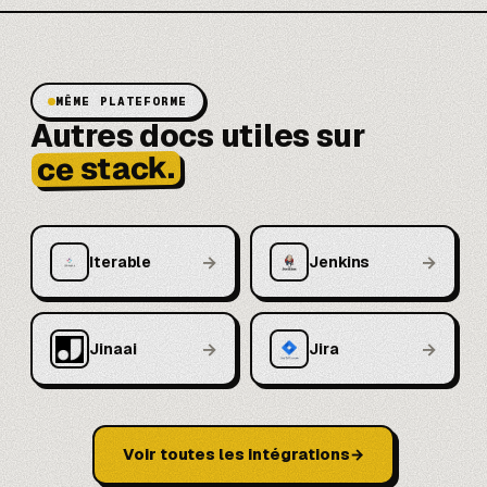
MÊME PLATEFORME
Autres docs utiles sur
ce stack.
→
→
Iterable
Jenkins
→
→
Jinaai
Jira
Voir toutes les intégrations