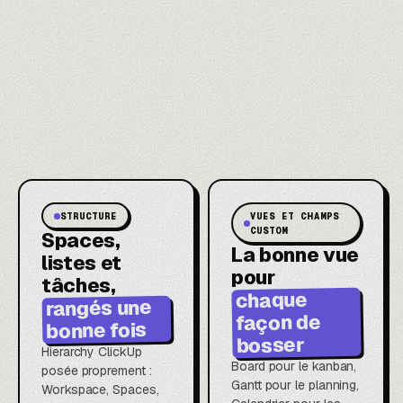
STRUCTURE
VUES ET CHAMPS
CUSTOM
Spaces,
La bonne vue
listes et
pour
tâches,
chaque
rangés une
façon de
bonne fois
bosser
Hierarchy ClickUp
Board pour le kanban,
posée proprement :
Gantt pour le planning,
Workspace, Spaces,