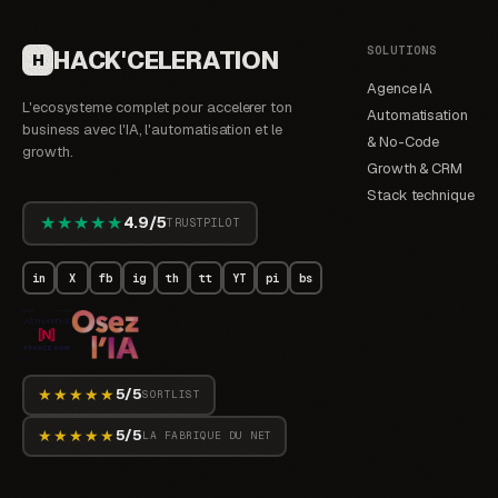
SOLUTIONS
HACK'CELERATION
H
Agence IA
L'ecosysteme complet pour accelerer ton
Automatisation
business avec l'IA, l'automatisation et le
& No-Code
growth.
Growth & CRM
Stack technique
★★★★★
4.9/5
TRUSTPILOT
in
X
fb
ig
th
tt
YT
pi
bs
★★★★★
5/5
SORTLIST
★★★★★
5/5
LA FABRIQUE DU NET