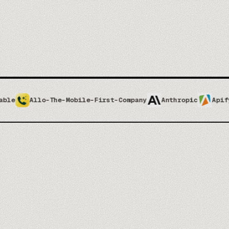
-Mobile-First-Company
Anthropic
Apify
Apolloio