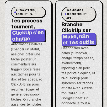
AUTOMATIONS,
DASHBOARDS,
DOCS ET IA
REPORTING ET
API
Tes process
Branche
tournent,
ClickUp sur
ClickUp s'en
Make, n8n
charge
et tes outils
Automations natives
Dashboards avec
(changer un statut,
cards (burndown,
assigner, créer une
charge, temps passé,
tâche, poster un
avancement),
commentaire sur
reporting clair pour
trigger), Docs reliés
tes points d'équipe, et
aux tâches pour ta
l'API ClickUp pour
doc et tes specs, et
synchroniser tâches
ClickUp Brain pour
et data avec Airtable,
résumer, rédiger et
ton CRM ou un
générer des sous-
Google Sheet. On
tâches. On branche
connecte le tout à
aussi des templates