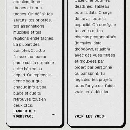
Calendrier pour les
dossiers, listes,
deadlines, Tableau
tâches et sous-
pour la data, Charge
tâches. On définit tes
de travail pour la
statuts, tes priorités,
capacité. On configure
tes assignations
tes vues et tes
multiples et tes
champs personnalisés
relations entre tâches.
(formules, date,
La plupart des
dropdown, relation),
comptes ClickUp
avec des vues filtrées
finissent en bazar
et groupées par
parce que la structure
projet, par personne
a été bâclée au
ou par sprint. Tu
départ. On reprend la
regardes tes projets
tienne pour que
sous l'angle qui t'aide
chaque info ait sa
vraiment à décider.
place et que tu
retrouves tout en
deux clics.
RANGER MON
→
WORKSPACE
VOIR LES VUES
→