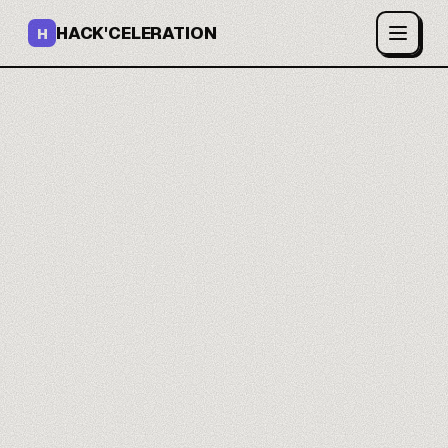
HACK'CELERATION
H
Tes projets enfin sous
contrôle.