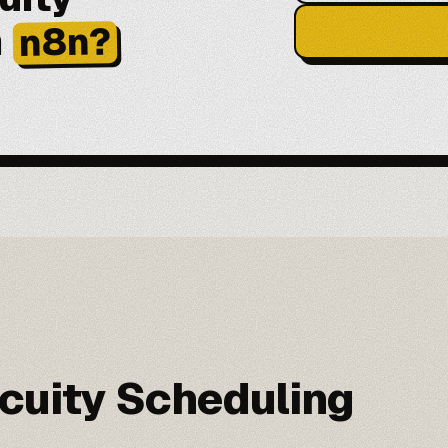
n
n8n?
cuity Scheduling