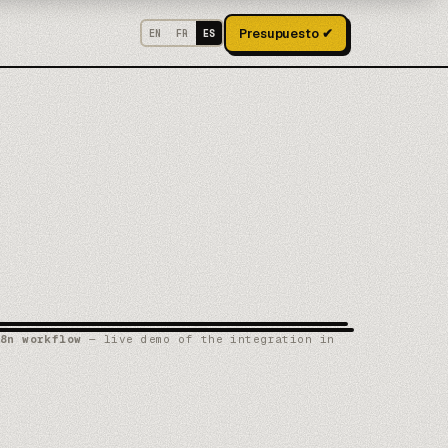
Presupuesto ✔
EN
FR
ES
8n workflow
— live demo of the integration in