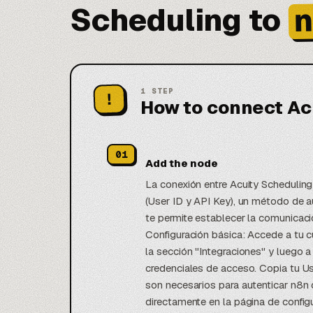
n
Scheduling to
1
STEP
!
How to connect Ac
01
Add the node
La conexión entre Acuity Scheduling
(User ID y API Key), un método de a
te permite establecer la comunicac
Configuración básica: Accede a tu c
la sección "Integraciones" y luego a
credenciales de acceso. Copia tu Us
son necesarios para autenticar n8n 
directamente en la página de config