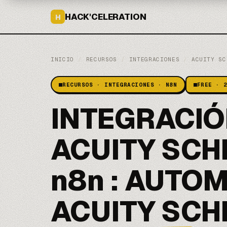
HACK'CELERATION
H
INICIO
/
RECURSOS
/
INTEGRACIONES
/
ACUITY SC
RECURSOS · INTEGRACIONES · N8N
FREE · 
INTEGRACI
ACUITY SCH
n8n : AUTO
ACUITY SCH