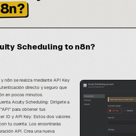
8n?
uity Scheduling to n8n?
 y n8n se realiza mediante API Key
utenticación directo y seguro que
ión en pocos minutos.
uenta Acuity Scheduling: Dirígete a
 "API" para obtener tus
er ID y API Key: Estos dos valores
con tu cuenta. Los encontrarás
uración API. Crea una nueva