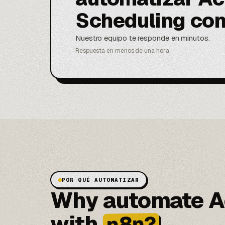
Scheduling co
Nuestro equipo te responde en minutos.
Respuesta en menos de una hora
POR QUÉ AUTOMATIZAR
Why automate A
with
n8n?