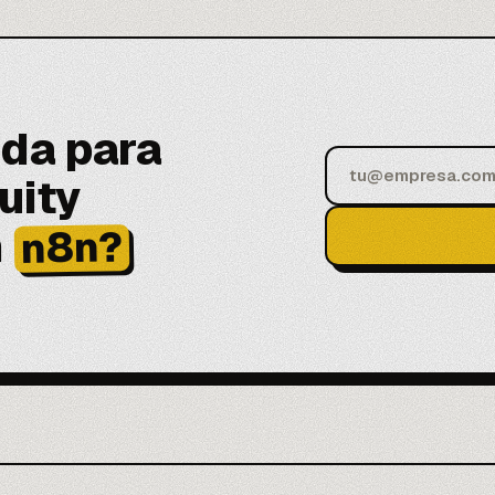
da para
uity
n
n8n?