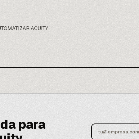
UTOMATIZAR ACUITY
da para
uity