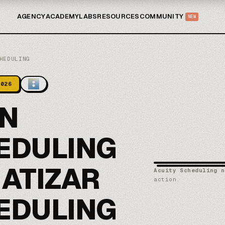
AGENCY
ACADEMY
LABS
RESOURCES
COMMUNITY
NEW
HEDULING
2026
ÓN
EDULING
MATIZAR
Acuity Scheduling n
action.
EDULING