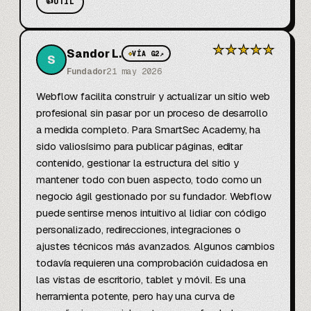
👍
ÚTIL
★
★
★
★
★
Sandor L.
◆
VÍA G2
↗
S
Fundador
21 may 2026
Webflow facilita construir y actualizar un sitio web 
profesional sin pasar por un proceso de desarrollo 
a medida completo. Para SmartSec Academy, ha 
sido valiosísimo para publicar páginas, editar 
contenido, gestionar la estructura del sitio y 
mantener todo con buen aspecto, todo como un 
negocio ágil gestionado por su fundador. Webflow 
puede sentirse menos intuitivo al lidiar con código 
personalizado, redirecciones, integraciones o 
ajustes técnicos más avanzados. Algunos cambios 
todavía requieren una comprobación cuidadosa en 
las vistas de escritorio, tablet y móvil. Es una 
herramienta potente, pero hay una curva de 