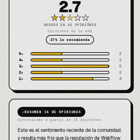
2.7
★
★
★
★
★
BASADO EN 15 OPINIÓNES
Opiniones de la web
27% lo recomienda
5
★
2
4
★
2
3
★
5
2
★
2
1
★
4
✦
RESUMEN IA DE OPINIONES
Sintetizado a partir de 15 opiniones
Este es el sentimiento reciente de la comunidad,
y resulta más frío que la reputación de Webflow