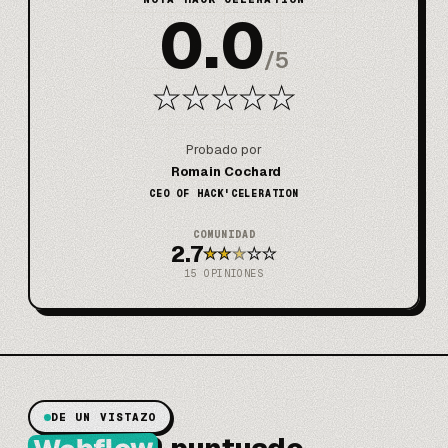
0.0
/
5
★
★
★
★
★
Probado por
Romain Cochard
CEO OF HACK'CELERATION
COMUNIDAD
2.7
★
★
★
★
★
15
OPINIONES
DE UN VISTAZO