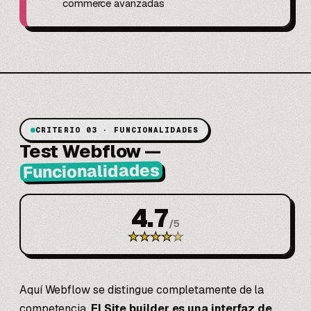
commerce avanzadas
CRITERIO 03 · FUNCIONALIDADES
Test Webflow
—
Funcionalidades
4.7
/
5
★
★
★
★
★
Aquí Webflow se distingue completamente de la
competencia.
El Site builder es una interfaz de