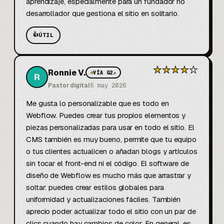
aprendizaje, especialmente para un fundador no 
desarrollador que gestiona el sitio en solitario.
👍
ÚTIL
★
★
★
★
★
Ronnie V.
◆
VÍA G2
↗
R
Pastor digital
5 may 2026
Me gusta lo personalizable que es todo en 
Webflow. Puedes crear tus propios elementos y 
piezas personalizadas para usar en todo el sitio. El 
CMS también es muy bueno, permite que tu equipo 
o tus clientes actualicen o añadan blogs y artículos 
sin tocar el front-end ni el código. El software de 
diseño de Webflow es mucho más que arrastrar y 
soltar: puedes crear estilos globales para 
uniformidad y actualizaciones fáciles. También 
aprecio poder actualizar todo el sitio con un par de 
clics cuando hay cambios de color. En general, es 