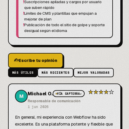
!
Suscripciones apiladas y cargos por usuario
que suben rápido
!
Límites de CMS y plantillas que empujan a
mejorar de plan
!
Publicación de todo el sitio de golpe y soporte
desigual según el idioma
✍
Escribe tu opinión
MÁS ÚTILES
MÁS RECIENTES
MEJOR VALORADAS
★
★
★
★
★
Michael O.
◆
VÍA CAPTERRA
↗
M
Responsable de comunicación
1 jun 2026
En general, mi experiencia con Webflow ha sido 
excelente. Es una plataforma potente y flexible que 