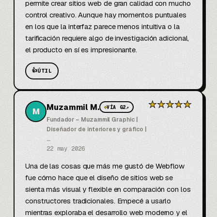
permite crear sitios web de gran calidad con mucho 
control creativo. Aunque hay momentos puntuales 
en los que la interfaz parece menos intuitiva o la 
tarificación requiere algo de investigación adicional, 
el producto en sí es impresionante.
👍
ÚTIL
★
★
★
★
★
Muzammil M.
◆
VÍA G2
↗
M
Fundador – Muzammil Graphic |
Diseñador de interiores y gráfico |
…
22 may 2026
Una de las cosas que más me gustó de Webflow 
fue cómo hace que el diseño de sitios web se 
sienta más visual y flexible en comparación con los 
constructores tradicionales. Empecé a usarlo 
mientras exploraba el desarrollo web moderno y el 