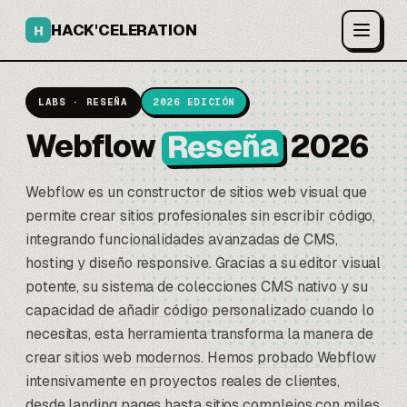
HACK'CELERATION
H
LABS · RESEÑA
2026 EDICIÓN
Reseña
Webflow
2026
Webflow
es un constructor de sitios web visual que
permite crear sitios profesionales sin escribir código,
integrando funcionalidades avanzadas de CMS,
hosting y diseño responsive. Gracias a su editor visual
potente, su sistema de colecciones CMS nativo y su
capacidad de añadir código personalizado cuando lo
necesitas, esta herramienta transforma la manera de
crear sitios web modernos. Hemos probado Webflow
intensivamente en proyectos reales de clientes,
desde landing pages hasta sitios complejos con miles