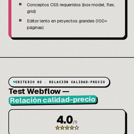
✗
Conceptos CSS requeridos (box model, flex,
grid)
✗
Editor lento en proyectos grandes (100+
páginas)
CRITERIO 02 · RELACIÓN CALIDAD-PRECIO
Test Webflow
—
Relación calidad-precio
4.0
/
5
★
★
★
★
★