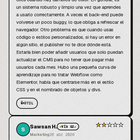
un sistema robusto y limpio una vez que aprendes 
a usarlo correctamente. A veces el back-end puede 
volverse un poco buggy, lo que obliga a refrescar el 
navegador. Otro problema es que cuando usas 
código o estilos personalizados, si hay un error en 
algún sitio, el publisher no te dice dónde está. 
Estaría bien poder añadir usuarios que solo puedan 
actualizar el CMS para no tener que pagar más 
usuarios cada mes. Hubo una pequeña curva de 
aprendizaje para no tratar Webflow como 
Elementor, había que centrarse más en el estilo 
CSS y en el nombrado de objetos y divs.
👍
ÚTIL
★
★
★
★
★
Sawsan H.
◆
VÍA G2
↗
S
Marketing
28 abr 2026