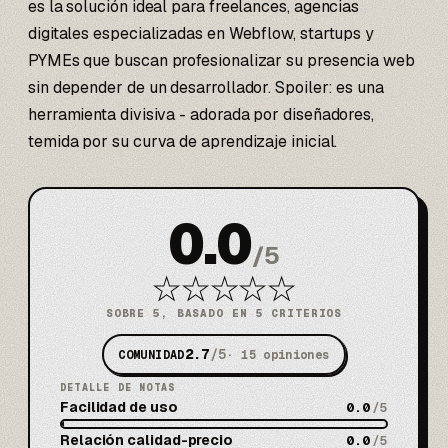
es la solución ideal para freelances, agencias
digitales especializadas en Webflow, startups y
PYMEs que buscan profesionalizar su presencia web
sin depender de un desarrollador. Spoiler: es una
herramienta divisiva - adorada por diseñadores,
temida por su curva de aprendizaje inicial.
0.0
/
5
★
★
★
★
★
SOBRE 5, BASADO EN 5 CRITERIOS
2.7
/5
COMUNIDAD
·
15
opiniones
DETALLE DE NOTAS
Facilidad de uso
0.0
/5
Relación calidad-precio
0.0
/5