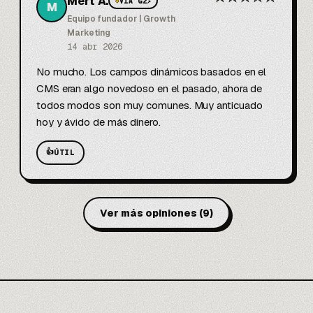
Mert A.
◆
VÍA G2
↗
M
Equipo fundador | Growth
Marketing
14 abr 2026
No mucho. Los campos dinámicos basados en el 
CMS eran algo novedoso en el pasado, ahora de 
todos modos son muy comunes. Muy anticuado 
hoy y ávido de más dinero.
👍
ÚTIL
Ver más opiniones
(
9
)