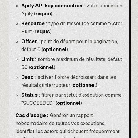
Apify API key connection
: votre connexion
Apify (
requis
)
Resource
: type de ressource comme "Actor
Run" (
requis
)
Offset
: point de départ pour la pagination,
défaut 0 (
optionnel
)
Limit
: nombre maximum de résultats, défaut
50 (
optionnel
)
Desc
: activer l'ordre décroissant dans les
résultats (interrupteur,
optionnel
)
Status
: filtrer par statut d'exécution comme
"SUCCEEDED" (
optionnel
)
Cas d'usage :
Générer un rapport
hebdomadaire de toutes vos exécutions,
identifier les actors qui échouent fréquemment,