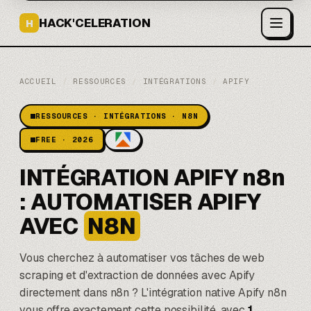
HACK'CELERATION
H
ACCUEIL
/
RESSOURCES
/
INTÉGRATIONS
/
APIFY
RESSOURCES · INTÉGRATIONS · N8N
FREE · 2026
INTÉGRATION APIFY n8n
: AUTOMATISER APIFY
AVEC
N8N
Vous cherchez à automatiser vos tâches de web
scraping et d'extraction de données avec
Apify
directement dans
n8n
? L'intégration native Apify n8n
vous offre exactement cette possibilité, avec
1