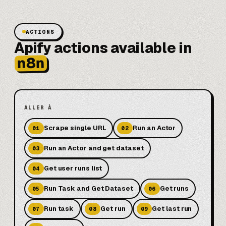
ACTIONS
Apify actions available in
n8n
ALLER À
Scrape single URL
Run an Actor
01
02
Run an Actor and get dataset
03
Get user runs list
04
Run Task and Get Dataset
Get runs
05
06
Run task
Get run
Get last run
07
08
09