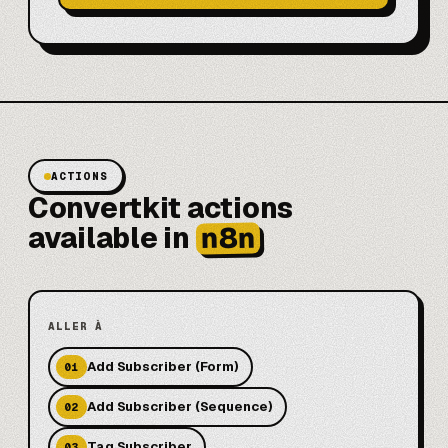
ACTIONS
Convertkit actions
n8n
available in
ALLER À
Add Subscriber (Form)
01
Add Subscriber (Sequence)
02
Tag Subscriber
03