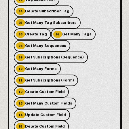
Delete Subscriber Tag
04
Get Many Tag Subscribers
05
Create Tag
Get Many Tags
06
07
Get Many Sequences
08
Get Subscriptions (Sequence)
09
Get Many Forms
10
Get Subscriptions (Form)
11
Create Custom Field
12
Get Many Custom Fields
13
Update Custom Field
14
Delete Custom Field
15