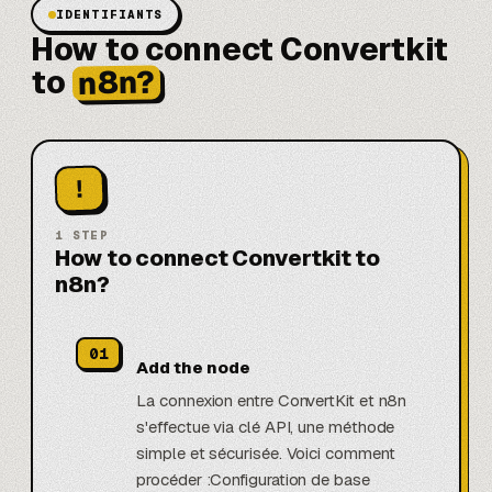
IDENTIFIANTS
How to connect Convertkit
n8n?
to
!
1
STEP
How to connect Convertkit to
n8n?
01
Add the node
La connexion entre ConvertKit et n8n
s'effectue via clé API, une méthode
simple et sécurisée. Voici comment
procéder :Configuration de base