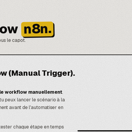
n8n.
low
ous le capot.
w (Manual Trigger).
 le workflow manuellement
.
tu peux lancer le scénario à la
ent avant de l'automatiser en
 tester chaque étape en temps