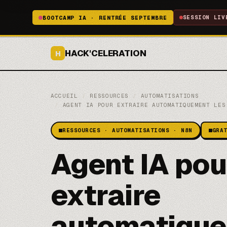
BOOTCAMP IA · RENTRÉE SEPTEMBRE
SESSION LIV
HACK'CELERATION
H
ACCUEIL
/
RESSOURCES
/
AUTOMATISATIONS
/
AGENT IA POUR EXTRAIRE AUTOMATIQUEMENT LES
RESSOURCES · AUTOMATISATIONS · N8N
GRA
Agent IA pou
extraire
automatique