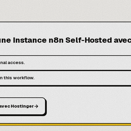
 une Instance n8n Self-Hosted ave
nal access.
in this workflow.
→
 avec Hostinger