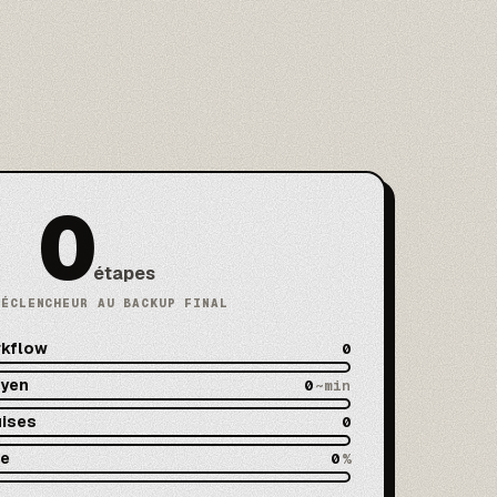
0
étapes
DÉCLENCHEUR AU BACKUP FINAL
rkflow
0
oyen
0
~min
uises
0
de
0
%