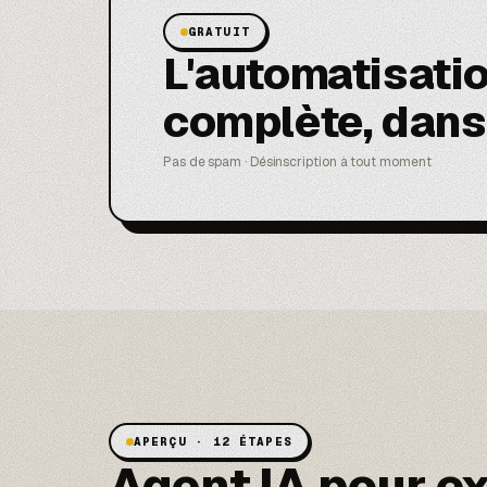
GRATUIT
L'automatisati
complète, dans
Pas de spam · Désinscription à tout moment
APERÇU · 12 ÉTAPES
Agent IA pour ex