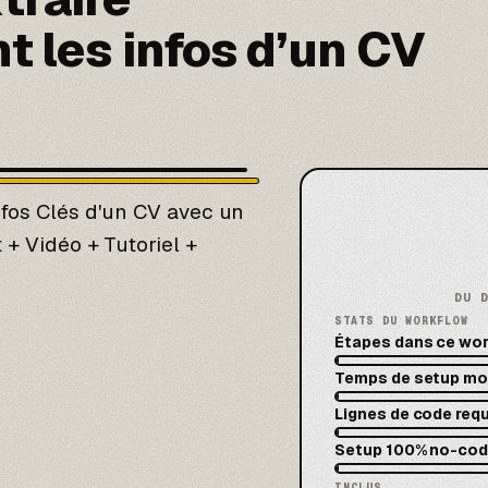
 les infos d’un CV
nfos Clés d'un CV avec un
 + Vidéo + Tutoriel +
DU 
STATS DU WORKFLOW
Étapes dans ce wo
Temps de setup m
Lignes de code req
Setup 100% no-co
INCLUS