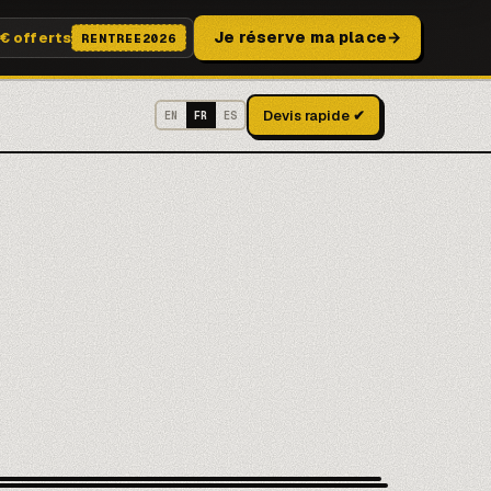
Je réserve ma place
→
€ offerts
RENTREE2026
Devis rapide ✔
EN
FR
ES