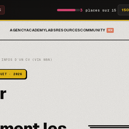
3
150
places sur 15
E
AGENCY
ACADEMY
LABS
RESOURCES
COMMUNITY
NEW
 INFOS D’UN CV (VIA N8N)
TUIT · 2026
r
ment les