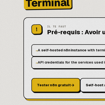
Terminal
IL TE FAUT
!
Pré-requis : Avoir
A
self-hosted n8n instance
with termi
→
API credentials for the services used 
→
→
Tester n8n gratuit
Self-host