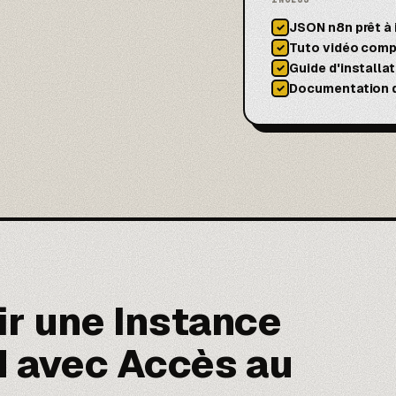
JSON n8n prêt à
✓
Tuto vidéo comp
✓
Guide d'installa
✓
Documentation d
✓
ir une Instance
d avec Accès au