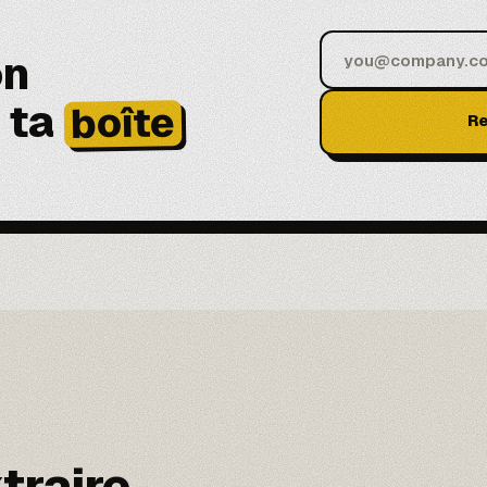
on
 ta
boîte
Re
traire