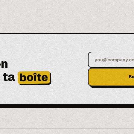
on
 ta
boîte
Re