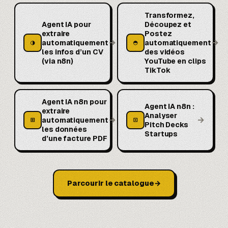
Transformez,
Agent IA pour
Découpez et
extraire
Postez
→
→
◑
◓
automatiquement
automatiquement
les infos d’un CV
des vidéos
(via n8n)
YouTube en clips
TikTok
Agent IA n8n pour
Agent IA n8n :
extraire
Analyser
→
→
⊞
⊡
automatiquement
Pitch Decks
les données
Startups
d’une facture PDF
Parcourir le catalogue