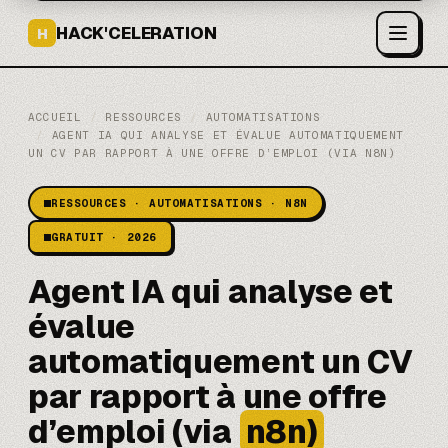
HACK'CELERATION
H
ACCUEIL
/
RESSOURCES
/
AUTOMATISATIONS
/
AGENT IA QUI ANALYSE ET ÉVALUE AUTOMATIQUEMENT
UN CV PAR RAPPORT À UNE OFFRE D’EMPLOI (VIA N8N)
RESSOURCES · AUTOMATISATIONS · N8N
GRATUIT · 2026
Agent IA qui analyse et
évalue
automatiquement un CV
par rapport à une offre
d’emploi (via
n8n)