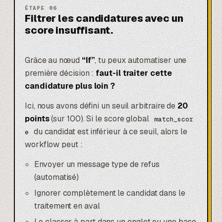
ÉTAPE
06
Filtrer les candidatures avec un
score insuffisant.
Grâce au nœud
“If”
, tu peux automatiser une
première décision :
faut-il traiter cette
candidature plus loin ?
Ici, nous avons défini un seuil arbitraire de
20
points
(sur 100). Si le score global
match_scor
du candidat est inférieur à ce seuil, alors le
e
workflow peut :
Envoyer un message type de refus
(automatisé)
Ignorer complètement le candidat dans le
traitement en aval
Le classer à part dans un onglet ou une base