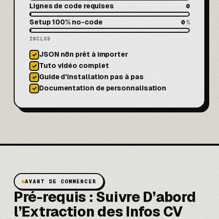
Lignes de code requises
0
Setup 100% no-code
0
%
INCLUS
JSON n8n prêt à importer
✓
Tuto vidéo complet
✓
Guide d'installation pas à pas
✓
Documentation de personnalisation
✓
AVANT DE COMMENCER
Pré-requis : Suivre D’abord
l’Extraction des Infos CV