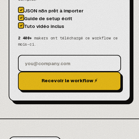
✓
JSON n8n prêt à importer
✓
Guide de setup écrit
✓
Tuto vidéo inclus
2 400+
makers ont téléchargé ce workflow ce
mois-ci.
Recevoir le workflow ⚡