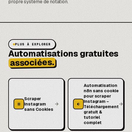
propre système de notation.
PLUS À EXPLORER
Automatisations gratuites
associées.
Automatisation
n8n sans cookie
pour scraper
Scraper
Instagram –
→
→
▥
◐
Instagram
Téléchargement
sans Cookies
gratuit &
tutoriel
complet