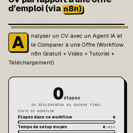
d’emploi (via
n8n)
A
nalyser un CV avec un Agent IA et
le Comparer à une Offre (Workflow
n8n Gratuit + Vidéo + Tutoriel +
Téléchargement)
0
étapes
DU DÉCLENCHEUR AU BACKUP FINAL
STATS DU WORKFLOW
Étapes dans ce workflow
0
Temps de setup moyen
0
~min