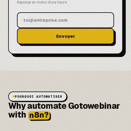
Réponse en moins d'une heure
Envoyer
POURQUOI AUTOMATISER
Why automate Gotowebinar
with
n8n?