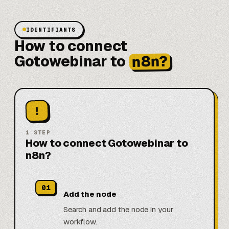
IDENTIFIANTS
How to connect
n8n?
Gotowebinar to
!
1
STEP
How to connect Gotowebinar to
n8n?
01
Add the node
Search and add the node in your
workflow.