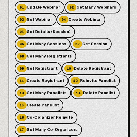
Update Webinar
Get Many Webinars
01
02
Get Webinar
Create Webinar
03
04
Get Details (Session)
05
Get Many Sessions
Get Session
06
07
Get Many Registrants
08
Get Registrant
Delete Registrant
09
10
Create Registrant
Reinvite Panelist
11
12
Get Many Panelists
Delete Panelist
13
14
Create Panelist
15
Co-Organizer Reinvite
16
Get Many Co-Organizers
17