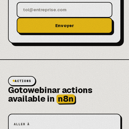
Envoyer
ACTIONS
Gotowebinar actions
n8n
available in
ALLER À