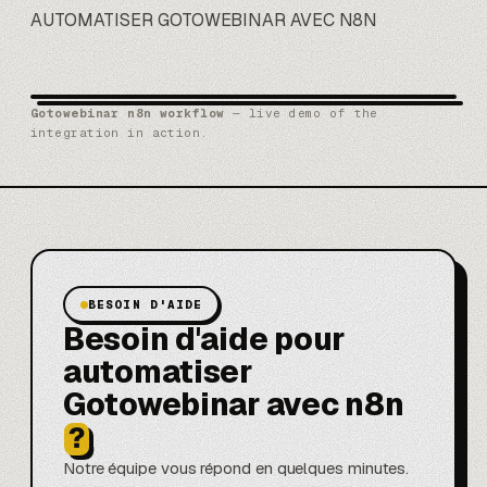
AUTOMATISER GOTOWEBINAR AVEC N8N
Gotowebinar n8n workflow
— live demo of the
integration in action.
BESOIN D'AIDE
Besoin d'aide pour
automatiser
Gotowebinar avec n8n
?
Notre équipe vous répond en quelques minutes.